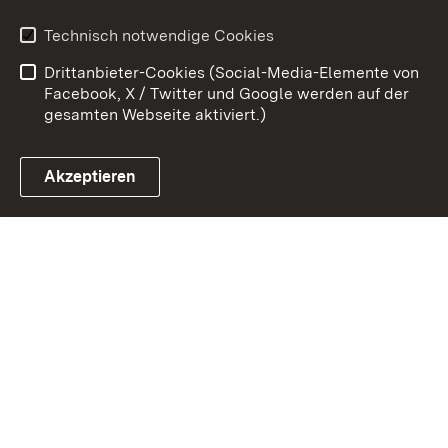
Erklärung zur
Benutzungshinweise
Technisch notwendige Cookies
Barrierefreiheit
Drittanbieter-Cookies (Social-Media-Elemente von
Impressum
Cookies
Facebook, X / Twitter und Google werden auf der
gesamten Webseite aktiviert.)
Akzeptieren
Link zum Landesportal