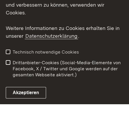
Mastodon
und verbessern zu können, verwenden wir
Cookies.
Youtube
Weitere Informationen zu Cookies erhalten Sie in
Zum 
unserer
Datenschutzerklärung
.
Kontakt
Datenschutz
Erklärung zur
Benutzungshinweise
Technisch notwendige Cookies
Barrierefreiheit
Drittanbieter-Cookies (Social-Media-Elemente von
Impressum
Cookies
Facebook, X / Twitter und Google werden auf der
gesamten Webseite aktiviert.)
Akzeptieren
Link zum Landesportal