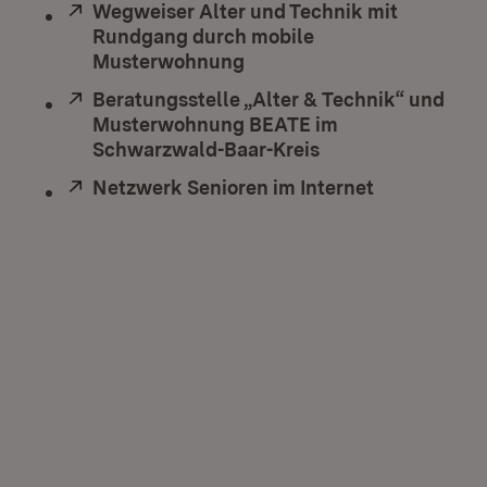
Extern:
Wegweiser Alter und Technik mit
Rundgang durch mobile
Musterwohnung
(Öffnet in neuem Fenster)
Extern:
Beratungsstelle „Alter & Technik“ und
Musterwohnung BEATE im
Schwarzwald-Baar-Kreis
(Öffnet in neuem 
Extern:
Netzwerk Senioren im Internet
(Öffnet in 