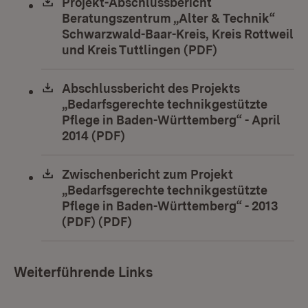
Download:
Projekt-Abschlussbericht
Beratungszentrum „Alter & Technik“
Schwarzwald-Baar-Kreis, Kreis Rottweil
und Kreis Tuttlingen (PDF)
(Öffnet in neue
Download:
Abschlussbericht des Projekts
„Bedarfsgerechte technikgestützte
Pflege in Baden-Württemberg“ - April
2014 (PDF)
(Öffnet in neuem Fenster)
Download:
Zwischenbericht zum Projekt
„Bedarfsgerechte technikgestützte
Pflege in Baden-Württemberg“ - 2013
(PDF) (PDF)
(Öffnet in neuem Fenster)
Weiterführende Links