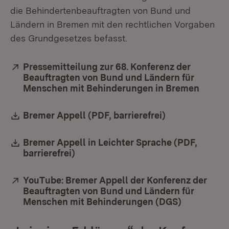
die Behindertenbeauftragten von Bund und
Ländern in Bremen mit den rechtlichen Vorgaben
des Grundgesetzes befasst.
Extern:
Pressemitteilung zur 68. Konferenz der
Beauftragten von Bund und Ländern für
Menschen mit Behinderungen in Bremen
(Öffne
Download:
Bremer Appell (PDF, barrierefrei)
(Öffnet in neu
Download:
Bremer Appell in Leichter Sprache (PDF,
barrierefrei)
(Öffnet in neuem Fenster)
Extern:
YouTube: Bremer Appell der Konferenz der
Beauftragten von Bund und Ländern für
Menschen mit Behinderungen (DGS)
(Öffnet in