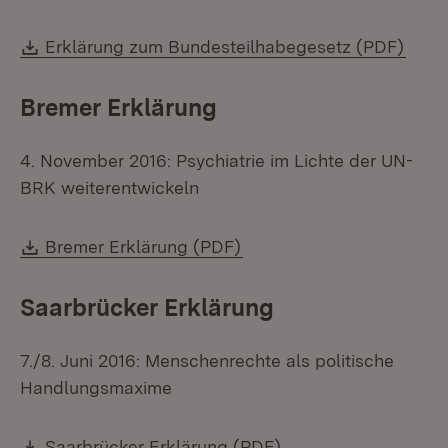
Download:
(Öffn
Erklärung zum Bundesteilhabegesetz (PDF)
Bremer Erklärung
4. November 2016: Psychiatrie im Lichte der UN-
BRK weiterentwickeln
Download:
(Öffnet in neuem Fenster
Bremer Erklärung (PDF)
Saarbrücker Erklärung
7./8. Juni 2016: Menschenrechte als politische
Handlungsmaxime
Download:
(Öffnet in neuem Fe
Saarbrücker Erklärung (PDF)