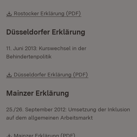
Download:
(Öffnet in neuem Fens
Rostocker Erklärung (PDF)
Düsseldorfer Erklärung
11. Juni 2013: Kurswechsel in der
Behindertenpolitik
Download:
(Öffnet in neuem Fe
Düsseldorfer Erklärung (PDF)
Mainzer Erklärung
25./26. September 2012: Umsetzung der Inklusion
auf dem allgemeinen Arbeitsmarkt
Download:
(Öffnet in neuem Fenster
Mainzer Erklärung (PDF)