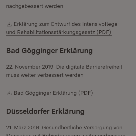
nachgebessert werden
Download:
Erklärung zum Entwurf des Intensivpflege-
(Öffnet i
und Rehabilitationsstärkungsgesetz (PDF)
Bad Gögginger Erklärung
22. November 2019: Die digitale Barrierefreiheit
muss weiter verbessert werden
Download:
(Öffnet in neuem
Bad Gögginger Erklärung (PDF)
Düsseldorfer Erklärung
21. März 2019: Gesundheitliche Versorgung von
Menschen mit Behinderungen weiter verbessern