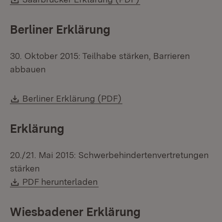
Berliner Erklärung
30. Oktober 2015: Teilhabe stärken, Barrieren
abbauen
Download:
(Öffnet in neuem Fenster
Berliner Erklärung (PDF)
Erklärung
20./21. Mai 2015: Schwerbehindertenvertretungen
stärken
Download:
(Öffnet in neuem Fenster)
PDF herunterladen
Wiesbadener Erklärung