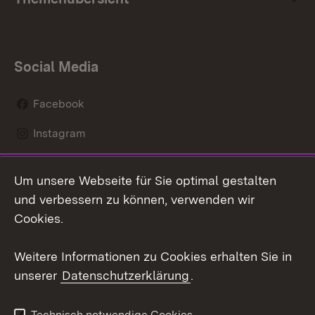
Social Media
Facebook
Instagram
LinkedIn
Um unsere Webseite für Sie optimal gestalten
Mastodon
und verbessern zu können, verwenden wir
Cookies.
Youtube
Weitere Informationen zu Cookies erhalten Sie in
Zum 
unserer
Datenschutzerklärung
.
Kontakt
Datenschutz
Erklärung zur
Benutzungshinweise
Technisch notwendige Cookies