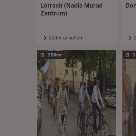
Lörrach (Nadia Murad
Don
Zentrum)
Bilder ansehen
B
2 Bilder
3