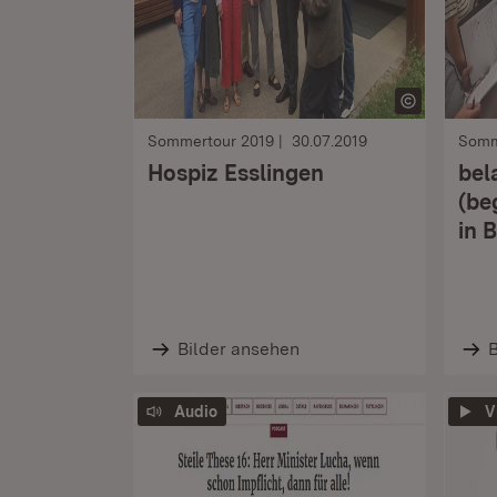
Sommertour 2019
30.07.2019
Somm
Hospiz Esslingen
bela
(be
in 
Bilder ansehen
B
Audio
V