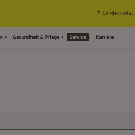
Extern:
Landesportal
on
Gesundheit & Pflege
Service
Karriere