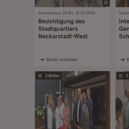
Sommertour 2019
31.07.2019
Somm
Besichtigung des
Int
Stadtquartiers
Gen
Neckarstadt-West
Sch
Bilder ansehen
B
3 Bilder
2