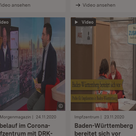
Video ansehen
Video ansehen
ideo
Video
Morgenmagazin
24.11.2020
Impfzentrum
23.11.2020
belauf im Corona-
Baden-Württemberg
fzentrum mit DRK-
bereitet sich vor