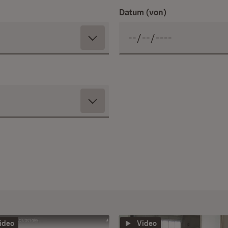
Datum (von)
ideo
Video