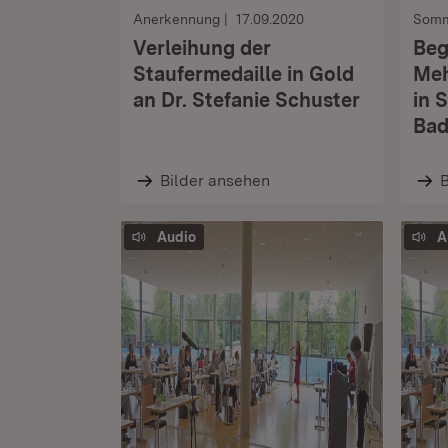
Anerkennung
17.09.2020
Somm
Verleihung der
Beg
Staufermedaille in Gold
Meh
an Dr. Stefanie Schuster
in 
Ba
Bilder ansehen
B
Audio
A