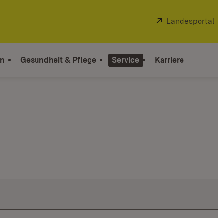
Extern:
Landesportal
on
Gesundheit & Pflege
Service
Karriere