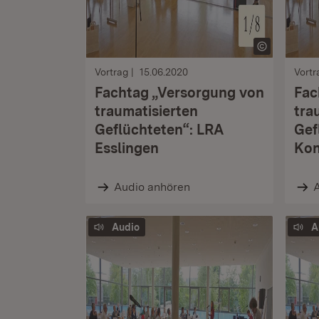
Vortrag
15.06.2020
Vortr
Fachtag „Versorgung von
Fac
traumatisierten
tra
Geflüchteten“: LRA
Gef
Esslingen
Kon
Audio anhören
Audio
A