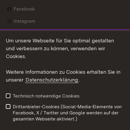
Facebook
Instagram
LinkedIn
Um unsere Webseite für Sie optimal gestalten
Mastodon
und verbessern zu können, verwenden wir
Cookies.
Youtube
Weitere Informationen zu Cookies erhalten Sie in
Zum 
unserer
Datenschutzerklärung
.
Kontakt
Datenschutz
Erklärung zur
Benutzungshinweise
Technisch notwendige Cookies
Barrierefreiheit
Drittanbieter-Cookies (Social-Media-Elemente von
Impressum
Cookies
Facebook, X / Twitter und Google werden auf der
gesamten Webseite aktiviert.)