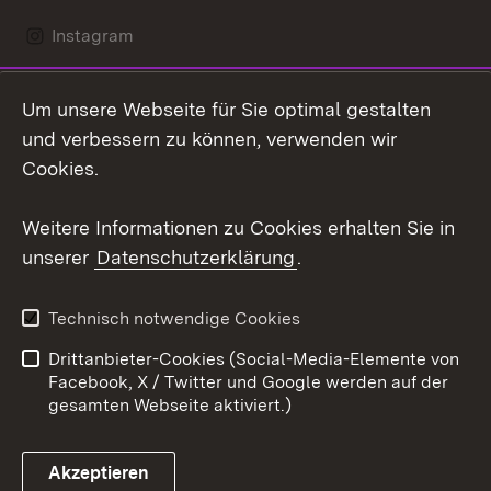
Instagram
LinkedIn
Um unsere Webseite für Sie optimal gestalten
Mastodon
und verbessern zu können, verwenden wir
Cookies.
Youtube
Weitere Informationen zu Cookies erhalten Sie in
Zum 
unserer
Datenschutzerklärung
.
Kontakt
Datenschutz
Erklärung zur
Benutzungshinweise
Technisch notwendige Cookies
Barrierefreiheit
Drittanbieter-Cookies (Social-Media-Elemente von
Impressum
Cookies
Facebook, X / Twitter und Google werden auf der
gesamten Webseite aktiviert.)
Akzeptieren
Link zum Landesportal