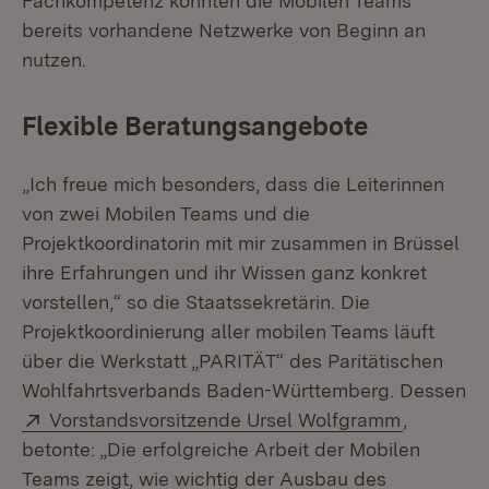
Fachkompetenz konnten die Mobilen Teams
bereits vorhandene Netzwerke von Beginn an
nutzen.
Flexible Beratungsangebote
„Ich freue mich besonders, dass die Leiterinnen
von zwei Mobilen Teams und die
Projektkoordinatorin mit mir zusammen in Brüssel
ihre Erfahrungen und ihr Wissen ganz konkret
vorstellen,“ so die Staatssekretärin. Die
Projektkoordinierung aller mobilen Teams läuft
über die Werkstatt „PARITÄT“ des Paritätischen
Wohlfahrtsverbands Baden-Württemberg. Dessen
Extern:
(Öffnet i
Vorstandsvorsitzende Ursel Wolfgramm
,
betonte: „Die erfolgreiche Arbeit der Mobilen
Teams zeigt, wie wichtig der Ausbau des