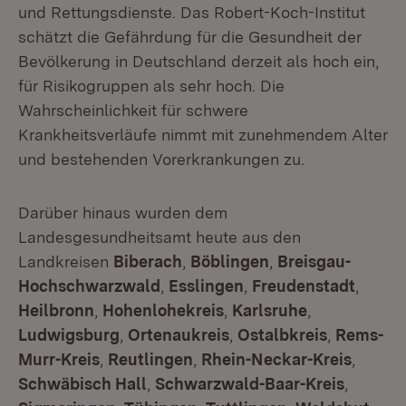
und Rettungsdienste. Das Robert-Koch-Institut
schätzt die Gefährdung für die Gesundheit der
Bevölkerung in Deutschland derzeit als hoch ein,
für Risikogruppen als sehr hoch. Die
Wahrscheinlichkeit für schwere
Krankheitsverläufe nimmt mit zunehmendem Alter
und bestehenden Vorerkrankungen zu.
Darüber hinaus wurden dem
Landesgesundheitsamt heute aus den
Landkreisen
Biberach
,
Böblingen
,
Breisgau-
Hochschwarzwald
,
Esslingen
,
Freudenstadt
,
Heilbronn
,
Hohenlohekreis
,
Karlsruhe
,
Ludwigsburg
,
Ortenaukreis
,
Ostalbkreis
,
Rems-
Murr-Kreis
,
Reutlingen
,
Rhein-Neckar-Kreis
,
Schwäbisch Hall
,
Schwarzwald-Baar-Kreis
,