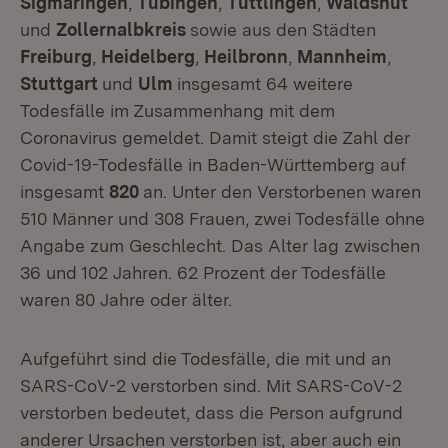
Sigmaringen
,
Tübingen
,
Tuttlingen
,
Waldshut
und
Zollernalbkreis
sowie aus den Städten
Freiburg
,
Heidelberg
,
Heilbronn
,
Mannheim
,
Stuttgart
und
Ulm
insgesamt 64 weitere
Todesfälle im Zusammenhang mit dem
Coronavirus gemeldet. Damit steigt die Zahl der
Covid-19-Todesfälle in Baden-Württemberg auf
insgesamt
820
an. Unter den Verstorbenen waren
510 Männer und 308 Frauen, zwei Todesfälle ohne
Angabe zum Geschlecht. Das Alter lag zwischen
36 und 102 Jahren. 62 Prozent der Todesfälle
waren 80 Jahre oder älter.
Aufgeführt sind die Todesfälle, die mit und an
SARS-CoV-2 verstorben sind. Mit SARS-CoV-2
verstorben bedeutet, dass die Person aufgrund
anderer Ursachen verstorben ist, aber auch ein