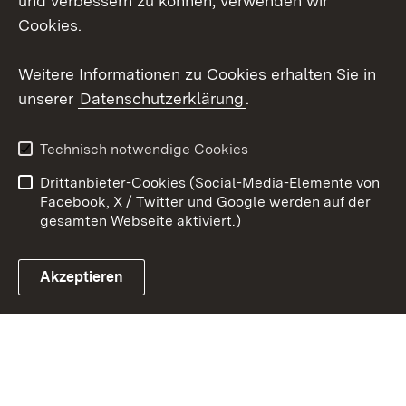
und verbessern zu können, verwenden wir
Cookies.
Youtube
Weitere Informationen zu Cookies erhalten Sie in
Zum 
unserer
Datenschutzerklärung
.
Kontakt
Datenschutz
Erklärung zur
Benutzungshinweise
Technisch notwendige Cookies
Barrierefreiheit
Drittanbieter-Cookies (Social-Media-Elemente von
Impressum
Cookies
Facebook, X / Twitter und Google werden auf der
gesamten Webseite aktiviert.)
Akzeptieren
Link zum Landesportal