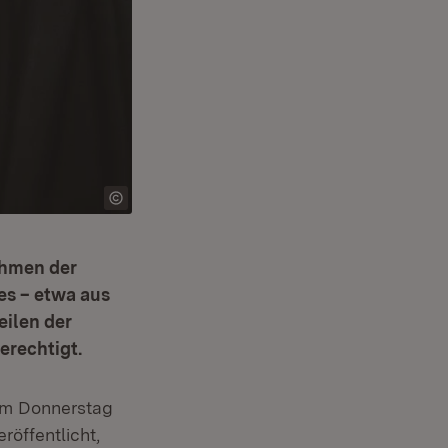
ehmen der
es – etwa aus
eilen der
erechtigt.
 am Donnerstag
röffentlicht,