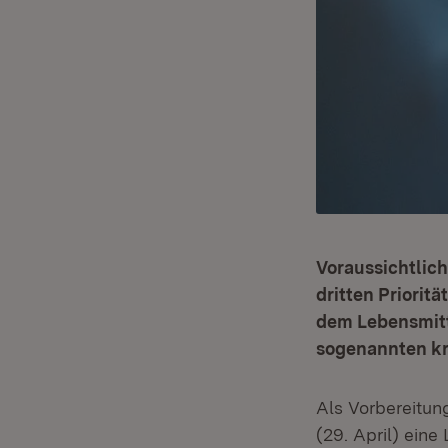
Voraussichtlich
dritten Priori
dem Lebensmitt
sogenannten kr
Als Vorbereitun
(29. April) ein