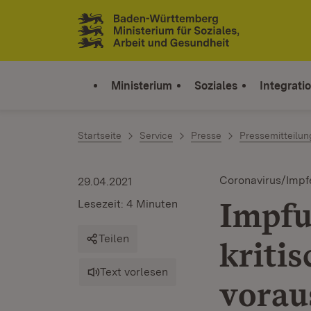
Zum Inhalt springen
Link zur Startseite
Ministerium
Soziales
Integrati
Startseite
Service
Presse
Pressemitteilu
Coronavirus/Impf
29.04.2021
Impfu
Lesezeit: 4 Minuten
Teilen
kriti
Text vorlesen
vorau