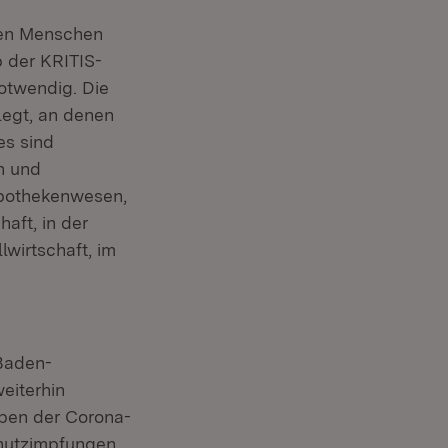
llen Menschen
 der KRITIS-
otwendig. Die
legt, an denen
es sind
en und
 Apothekenwesen,
aft, in der
wirtschaft, im
 Baden-
eiterhin
aben der Corona-
hutzimpfungen