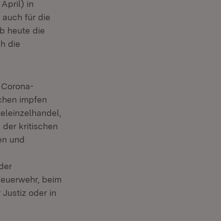
pril) in
 auch für die
lb heute die
h die
r Corona-
ichen impfen
eleinzelhandel,
 der kritischen
nen und
der
 Feuerwehr, beim
Justiz oder in