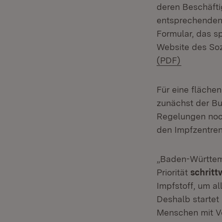
deren Beschäfti
entsprechenden 
Formular, das sp
Website des Soz
(Öffnet in
(PDF)
Für eine fläche
zunächst der Bu
Regelungen noch
den Impfzentren
„Baden-Württemb
Priorität
schritt
Impfstoff, um a
Deshalb starte
Menschen mit V