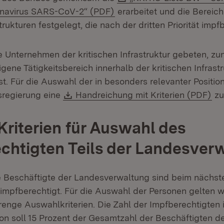
(Öffnet in neuem Fenster)
navirus SARS-CoV-2“ (PDF)
erarbeitet und die Bereich
trukturen festgelegt, die nach der dritten Priorität impf
e Unternehmen der kritischen Infrastruktur gebeten, z
igene Tätigkeitsbereich innerhalb der kritischen Infrast
st. Für die Auswahl der in besonders relevanter Positio
Download:
(Öf
esregierung eine
Handreichung mit Kriterien (PDF)
zu
Kriterien für Auswahl des
chtigten Teils der Landesver
 Beschäftigte der Landesverwaltung sind beim nächst
 impfberechtigt. Für die Auswahl der Personen gelten w
enge Auswahlkriterien. Die Zahl der Impfberechtigten 
ion soll 15 Prozent der Gesamtzahl der Beschäftigten d