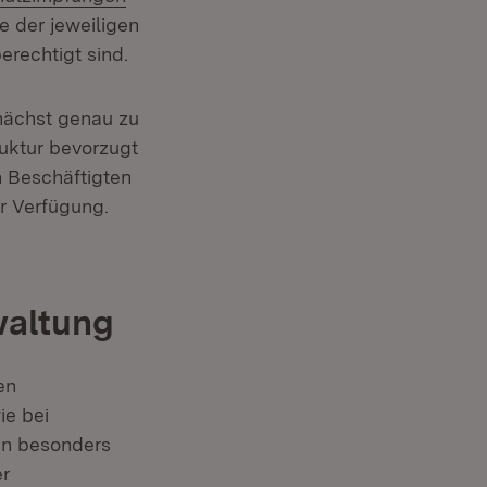
e der jeweiligen
berechtigt sind.
unächst genau zu
ruktur bevorzugt
n Beschäftigten
fnet in neuem Fenster)
r Verfügung.
waltung
en
ie bei
in besonders
er