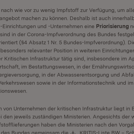
t nach wie vor zu wenig Impfstoff zur Verfügung, um a
fangebot machen zu können. Deshalb ist auch innerhalb
 -Einrichtungen und -Unternehmen eine
Priorisierung
n
sind in der Corona-Impfverordnung des Bundes festge
ientiert (§4 Absatz 1 Nr. 5 Bundes-Impfverordnung). Di
 besonders relevanter Position in weiteren Einrichtung
 Kritischen Infrastruktur tätig sind, insbesondere im
tschaft, im Bestattungswesen, in der Ernährungswirtsch
rgieversorgung, in der Abwasserentsorgung und Abfall
Verkehrswesen sowie in der Informationstechnik und im
ionswesen.
on von Unternehmen der kritischen Infrastruktur liegt in
 den jeweils zuständigen Ministerien. Angesichts der w
stofflieferungen haben die Ministerien nach den Vorg
Download:
 des Bundes gemeinsam die
„KRITIS-Liste BW – Sc