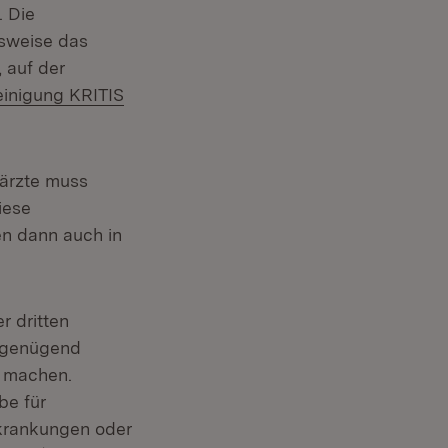
. Die
lsweise das
 auf der
inigung KRITIS
särzte muss
iese
en dann auch in
r dritten
t genügend
u machen.
be für
krankungen oder