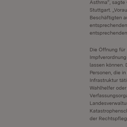
Asthma“, sagte 
Stuttgart. „Vora
Beschäftigten au
entsprechenden 
entsprechenden 
Die Öffnung für 
Impfverordnung 
lassen können. 
Personen, die in
Infrastruktur tä
Wahlhelfer oder 
Verfassungsorga
Landesverwaltun
Katastrophenschu
der Rechtspflege