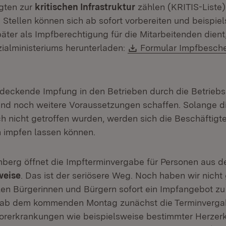
gten zur
kritischen Infrastruktur
zählen (KRITIS-Liste)
Stellen können sich ab sofort vorbereiten und beispie
äter als Impfberechtigung für die Mitarbeitenden dient,
Download:
ialministeriums herunterladen:
Formular Impfbesche
 neuem Fenster)
ndeckende Impfung in den Betrieben durch die Betrieb
nd noch weitere Voraussetzungen schaffen. Solange d
 nicht getroffen wurden, werden sich die Beschäftigt
 impfen lassen können.
erg öffnet die Impfterminvergabe für Personen aus de
weise
. Das ist der seriösere Weg. Noch haben wir nich
llen Bürgerinnen und Bürgern sofort ein Impfangebot z
t ab dem kommenden Montag zunächst die Terminverga
orerkrankungen wie beispielsweise bestimmter Herzer