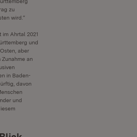
Württemberg
rag zu
ten wird.“
 im Ahrtal 2021
Württemberg und
 Osten, aber
n Zunahme an
usiven
en in Baden-
rftig, davon
 Menschen
änder und
diesem
Blick