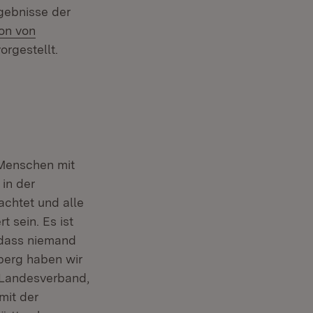
gebnisse der
on von
orgestellt.
 Menschen mit
 in der
achtet und alle
t sein. Es ist
, dass niemand
berg haben wir
 Landesverband,
mit der