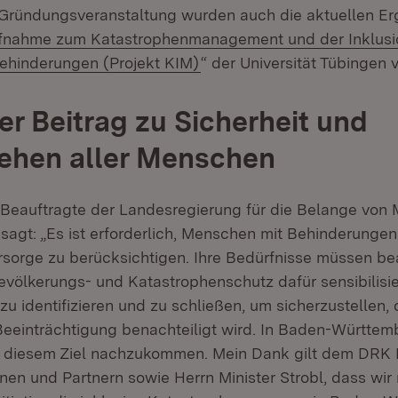
Gründungsveranstaltung wurden auch die aktuellen Er
fnahme zum Katastrophenmanagement und der Inklusi
(Öffnet in neuem Fenster)
ehinderungen (Projekt KIM)
“ der Universität Tübingen v
er Beitrag zu Sicherheit und
ehen aller Menschen
 Beauftragte der Landesregierung für die Belange von
sagt: „Es ist erforderlich, Menschen mit Behinderungen
sorge zu berücksichtigen. Ihre Bedürfnisse müssen be
evölkerungs- und Katastrophenschutz dafür sensibilisier
zu identifizieren und zu schließen, um sicherzustellen
Beeinträchtigung benachteiligt wird. In Baden-Württem
t, diesem Ziel nachzukommen. Mein Dank gilt dem DRK
nen und Partnern sowie Herrn Minister Strobl, dass wir 