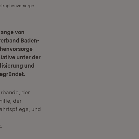
astrophenvorsorge
lange von
verband Baden-
phenvorsorge
ative unter der
alisierung und
gegründet.
rbände, der
lfe, der
ahrtspflege, und
d
.