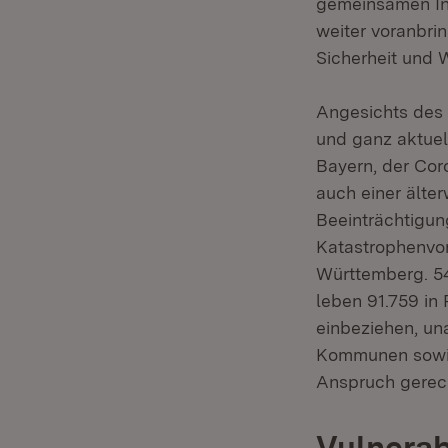
gemeinsamen Ini
weiter voranbrin
Sicherheit und 
Angesichts des 
und ganz aktue
Bayern, der Cor
auch einer ält
Beeinträchtigun
Katastrophenvo
Württemberg. 54
leben 91.759 in
einbeziehen, un
Kommunen sowie
Anspruch gerec
Vulnerab