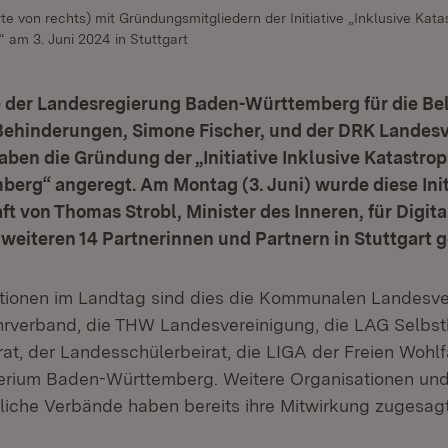
te von rechts) mit Gründungsmitgliedern der Initiative „Inklusive Kat
am 3. Juni 2024 in Stuttgart
e der Landesregierung Baden-Württemberg für die Be
ehinderungen, Simone Fischer, und der DRK Landes
ben die Gründung der „Initiative Inklusive Katastro
rg“ angeregt. Am Montag (3. Juni) wurde diese Initi
t von Thomas Strobl, Minister des Inneren, für Digit
eiteren 14 Partnerinnen und Partnern in Stuttgart 
tionen im Landtag sind dies die Kommunalen Landesve
verband, die THW Landesvereinigung, die LAG Selbsthi
at, der Landesschülerbeirat, die LIGA der Freien Wohlf
terium Baden-Württemberg. Weitere Organisationen un
ftliche Verbände haben bereits ihre Mitwirkung zugesagt