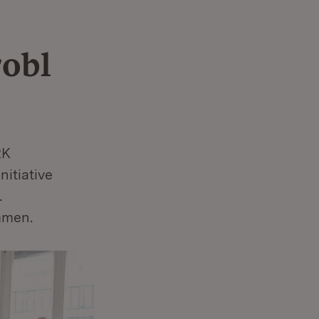
obl
RK
itiative
.
mmen.