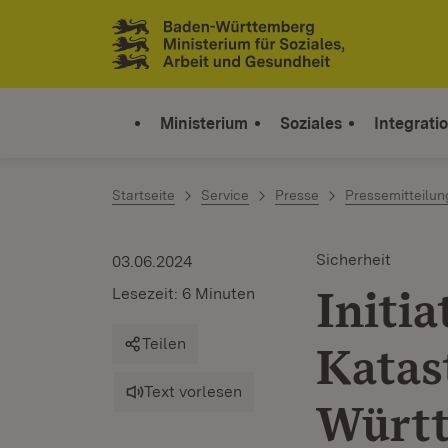
Zum Inhalt springen
Link zur Startseite
Ministerium
Soziales
Integrati
Startseite
Service
Presse
Pressemitteilu
Sicherheit
03.06.2024
Initia
Lesezeit: 6 Minuten
Teilen
Katas
Text vorlesen
Württ