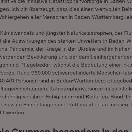
tiative die inklusive Katastrophenvorsorge in Baden-
gen. Ich bin überzeugt, dass dies einen wertvollen Beit
Wohlergehen aller Menschen in Baden-Württemberg leis
Klimawandels und jüngster Naturkatastrophen, der Flut
ll die Auswirkungen des starken Unwetters in Baden-
ona-Pandemie, der Kriege in der Ukraine und im Nahen
erwerdenden Bevölkerung und der damit einhergehende
gen und Pflegebedarf wächst die Bedeutung einer inkl
rsorge. Rund 960.000 schwerbehinderte Menschen leb
0.401 Personen sind in Baden-Württemberg pflegebedü
 Pflegeeinrichtungen. Katastrophenvorsorge muss alle
abhängig von ihren Fähigkeiten und Bedarfen. Bund, L
 soziale Einrichtungen und Rettungsdienste müssen 
ht werden.
le Gruppen besonders in den 