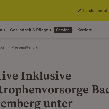
Extern:
Landesportal
on
Gesundheit & Pflege
Service
Karriere
ngen
Pressemitteilung
tive Inklusive
trophenvorsorge Ba
emberg unter