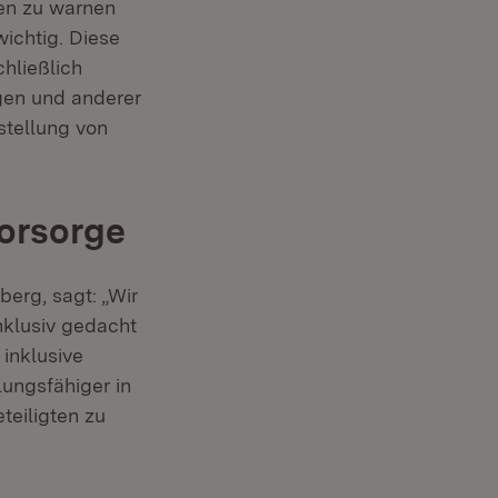
ren zu warnen
wichtig. Diese
chließlich
gen und anderer
tstellung von
orsorge
rg, sagt: „Wir
nklusiv gedacht
 inklusive
ungsfähiger in
teiligten zu