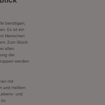
fe benötigen,
n. Es ist ein
llem Menschen
ern. Zum Glück
ei allen
gung der
 Gruppen werden
hen mit
n und Helfern
 Lebens- und
 zu