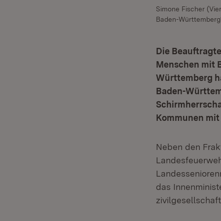
Simone Fischer (Vier
Baden-Württemberg“ 
Die Beauftragt
Menschen mit B
Württemberg ha
Baden-Württembe
Schirmherrschaf
Kommunen mit w
Neben den Frak
Landesfeuerwehr
Landesseniorenr
das Innenminis
zivilgesellscha