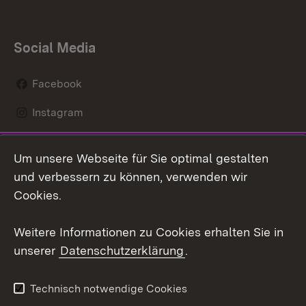
Social Media
Facebook
Instagram
LinkedIn
Um unsere Webseite für Sie optimal gestalten
Mastodon
und verbessern zu können, verwenden wir
Cookies.
Youtube
Weitere Informationen zu Cookies erhalten Sie in
Zum 
unserer
Datenschutzerklärung
.
Kontakt
Datenschutz
Erklärung zur
Benutzungshinweise
Technisch notwendige Cookies
Barrierefreiheit