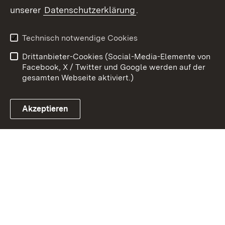
Zum 
unserer
Datenschutzerklärung
.
Kontakt
Datenschutz
Erklärung zur
Benutzungshinweise
Technisch notwendige Cookies
Barrierefreiheit
Drittanbieter-Cookies (Social-Media-Elemente von
Impressum
Cookies
Facebook, X / Twitter und Google werden auf der
gesamten Webseite aktiviert.)
Akzeptieren
Link zum Landesportal