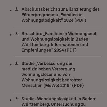
Download:
Abschlussbericht zur Bilanzierung des
Förderprogramms „Familien in
Wohnungslosigkeit“ 2024 (PDF)
(Öffnet in
Download:
Broschüre „Familien in Wohnungsnot
und Wohnungslosigkeit in Baden-
Württemberg. Informationen und
Empfehlungen“ 2024 (PDF)
(Öffnet in neu
Download:
Studie „Verbesserung der
medizinischen Versorgung
wohnungsloser und von
Wohnungslosigkeit bedrohter
Menschen (MeWo) 2019" (PDF)
(Öffnet in 
Download:
Studie „Wohnungslosigkeit in Baden-
Württemberg. Untersuchung zu