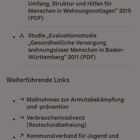
Umfang, Struktur und Hilfen für
Menschen in Wohnungsnotlagen“ 2015
(PDF)
(Öffnet in neuem Fenster)
Download:
Studie „Evaluationsstudie
„Gesundheitliche Versorgung
wohnungsloser Menschen in Baden-
Württemberg“ 2011 (PDF)
(Öffnet in neuem
Weiterführende Links
Maßnahmen zur Armutsbekämpfung
und -prävention
Verbraucherinsolvenz
(Restschuldbefreiung)
Extern:
Kommunalverband für Jugend und