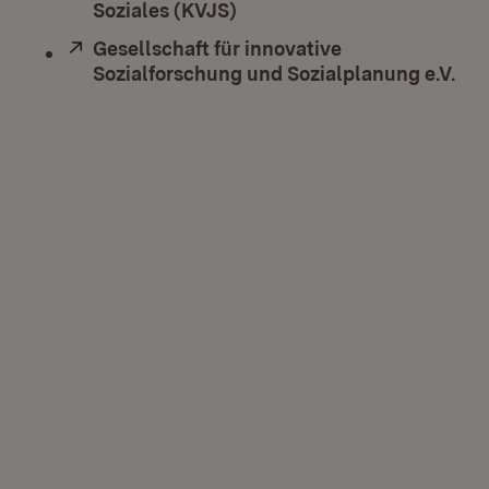
Soziales (KVJS)
(Öffnet in neuem Fenster)
Extern:
Gesellschaft für innovative
Sozialforschung und Sozialplanung e.V.
(Öf