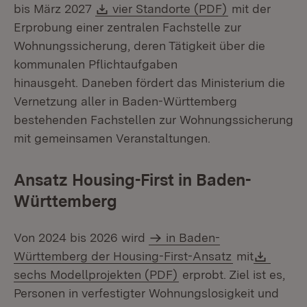
Download:
(Öffnet in ne
bis März 2027
vier Standorte (PDF)
mit der
Erprobung einer zentralen Fachstelle zur
Wohnungssicherung, deren Tätigkeit über die
kommunalen Pflichtaufgaben
hinausgeht. Daneben fördert das Ministerium die
Vernetzung aller in Baden-Württemberg
bestehenden Fachstellen zur Wohnungssicherung
mit gemeinsamen Veranstaltungen.
Ansatz Housing-First in Baden-
Württemberg
Von 2024 bis 2026 wird
in Baden-
Downl
Württemberg der Housing-First-Ansatz
mit
(Öffnet in neuem Fenst
sechs Modellprojekten (PDF)
erprobt. Ziel ist es,
Personen in verfestigter Wohnungslosigkeit und