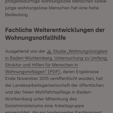
pflegebedürftige wohnungslose Menschen sowie
junge wohnungslose Menschen hat eine hohe
Bedeutung.
Fachliche Weiterentwicklungen der
Wohnungsnotfallhilfe
Download:
Ausgehend von der
Studie „Wohnungslosigkeit
in Baden-Württemberg. Untersuchung zu Umfang,
Struktur und Hilfen für Menschen in
(Öffnet in neuem Fenster)
Wohnungsnotlagen“ (PDF)
, deren Ergebnisse
Ende November 2015 veröffentlicht wurden, hat
die Landesarbeitsgemeinschaft der öffentlichen
und der freien Wohlfahrtspflege in Baden-
Württemberg unter Mitwirkung des
Sozialministeriums eine Arbeitsgruppe
eingerichtet, die ein landesweites Fachkonzept