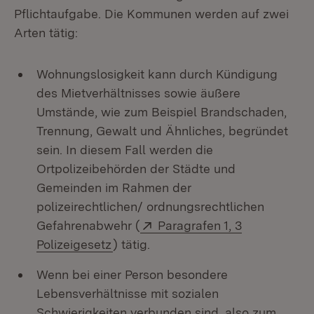
Pflichtaufgabe. Die Kommunen werden auf zwei
Arten tätig:
Wohnungslosigkeit kann durch Kündigung
des Mietverhältnisses sowie äußere
Umstände, wie zum Beispiel Brandschaden,
Trennung, Gewalt und Ähnliches, begründet
sein. In diesem Fall werden die
Ortpolizeibehörden der Städte und
Gemeinden im Rahmen der
polizeirechtlichen/ ordnungsrechtlichen
Extern:
Gefahrenabwehr (
Paragrafen 1, 3
(Öffnet in neuem Fenster)
Polizeigesetz
) tätig.
Wenn bei einer Person besondere
Lebensverhältnisse mit sozialen
Schwierigkeiten verbunden sind, also zum