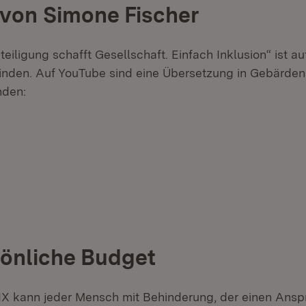
von Simone Fischer
eiligung schafft Gesellschaft. Einfach Inklusion“ ist a
finden. Auf YouTube sind eine Übersetzung in Gebärde
nden:
net in neuem Fenster)
et in neuem Fenster)
et in neuem Fenster)
önliche Budget
X kann jeder Mensch mit Behinderung, der einen Ansp