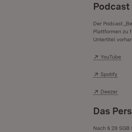
Podcast 
Der Podcast „Bet
Plattformen zu 
Untertitel vorha
Extern:
(Öff
YouTube
Extern:
(Öffn
Spotify
Extern:
(Öffn
Deezer
Das Pers
Nach § 29 SGB I