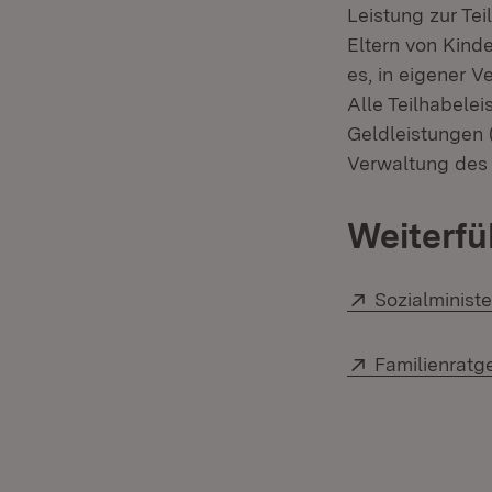
Leistung zur Tei
Eltern von Kinde
es, in eigener 
Alle Teilhabele
Geldleistungen 
Verwaltung des 
Weiterfü
Extern:
Sozialminist
Extern:
Familienratg