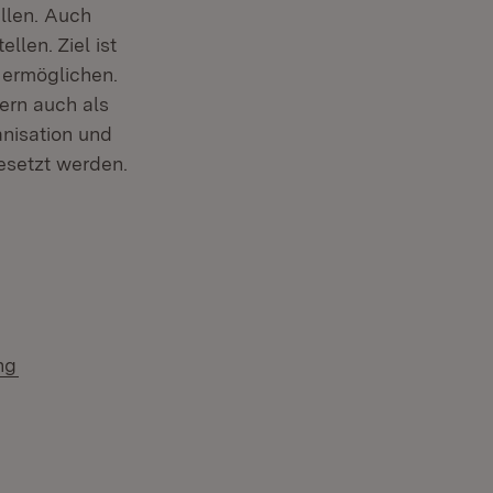
ellen. Auch
llen. Ziel ist
 ermöglichen.
ern auch als
nisation und
esetzt werden.
 in neuem Fenster)
(Öffnet in neuem Fenster)
ng