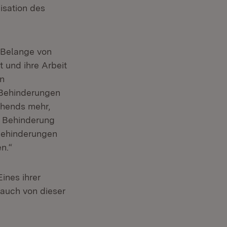
isation des
e Belange von
 und ihre Arbeit
in
t Behinderungen
ehends mehr,
t Behinderung
 Behinderungen
n.“
ines ihrer
Öffnet in neuem Fenster)
 auch von dieser