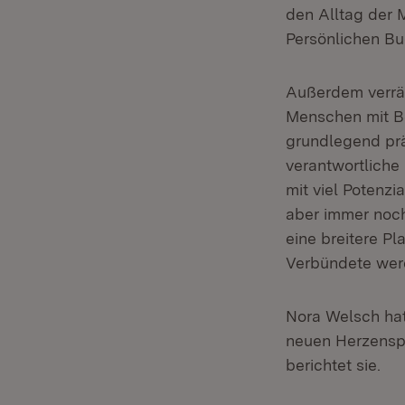
den Alltag der 
Persönlichen B
Außerdem verrät
Menschen mit Be
grundlegend prä
verantwortliche
mit viel Potenz
aber immer noch
eine breitere P
Verbündete werd
Nora Welsch hat
neuen Herzenspr
berichtet sie.