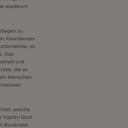
die wiederum
stlegen zu
ein Abendessen
unternehme, ist
e. Das
eiheit und
ratie, die es
mehr Menschen
Fachwissen
chtet, welche
z hüpfen lässt
el Bürokratie