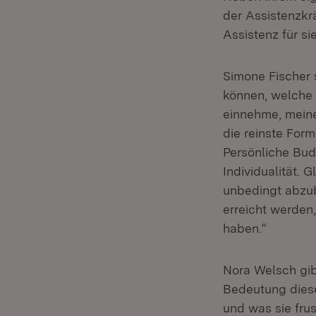
der Assistenzkr
Assistenz für s
Simone Fischer 
können, welche 
einnehme, meine
die reinste For
Persönliche Bud
Individualität. 
unbedingt abzub
erreicht werden,
haben.“
Nora Welsch gib
Bedeutung diese
und was sie frus