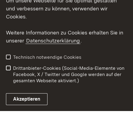
Um unsere Webseite für Sie optimal gestalten
Mastodon
und verbessern zu können, verwenden wir
Cookies.
Youtube
Weitere Informationen zu Cookies erhalten Sie in
Zum 
unserer
Datenschutzerklärung
.
Kontakt
Datenschutz
Erklärung zur
Benutzungshinweise
Technisch notwendige Cookies
Barrierefreiheit
Drittanbieter-Cookies (Social-Media-Elemente von
Impressum
Cookies
Facebook, X / Twitter und Google werden auf der
gesamten Webseite aktiviert.)
Akzeptieren
Link zum Landesportal