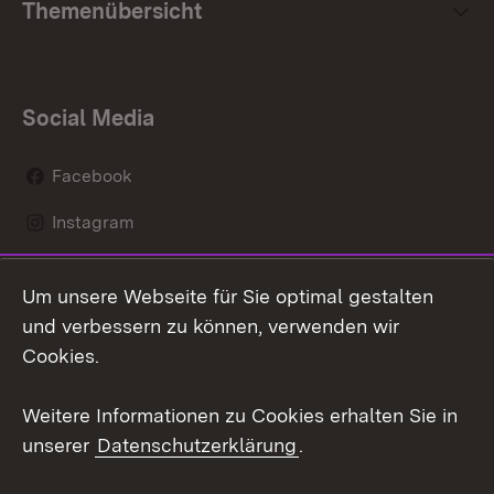
Themenübersicht
Social Media
Facebook
Instagram
LinkedIn
Um unsere Webseite für Sie optimal gestalten
Mastodon
und verbessern zu können, verwenden wir
Cookies.
Youtube
Weitere Informationen zu Cookies erhalten Sie in
Zum 
unserer
Datenschutzerklärung
.
Kontakt
Datenschutz
Erklärung zur
Benutzungshinweise