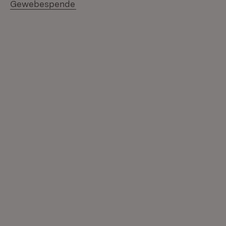
(Öffnet in neuem Fenster)
Gewebespende