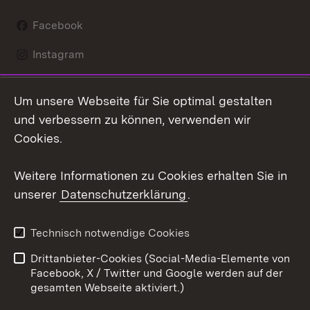
Facebook
Instagram
LinkedIn
Um unsere Webseite für Sie optimal gestalten
Mastodon
und verbessern zu können, verwenden wir
Cookies.
Youtube
Weitere Informationen zu Cookies erhalten Sie in
Zum 
unserer
Datenschutzerklärung
.
Kontakt
Datenschutz
Erklärung zur
Benutzungshinweise
Technisch notwendige Cookies
Barrierefreiheit
Drittanbieter-Cookies (Social-Media-Elemente von
Impressum
Cookies
Facebook, X / Twitter und Google werden auf der
gesamten Webseite aktiviert.)