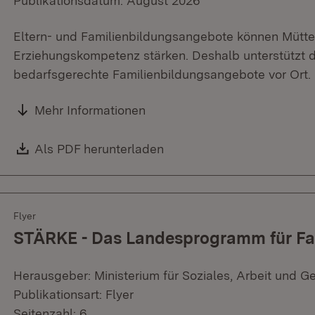
Publikationsdatum: August 2026
Eltern- und Familienbildungsangebote können Mütter 
Erziehungskompetenz stärken. Deshalb unterstütz
bedarfsgerechte Familienbildungsangebote vor Ort.
Mehr Informationen
Download:
Als PDF herunterladen
(Öffnet in neuem Fenster)
Flyer
STÄRKE - Das Landesprogramm für Fa
Herausgeber: Ministerium für Soziales, Arbeit und G
Publikationsart: Flyer
Seitenzahl: 6