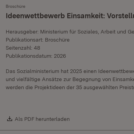
Broschüre
Ideenwettbewerb Einsamkeit: Vorstell
Herausgeber: Ministerium für Soziales, Arbeit und G
Publikationsart: Broschüre
Seitenzahl: 48
Publikationsdatum: 2026
Das Sozialministerium hat 2025 einen Ideenwettbewe
und vielfältige Ansätze zur Begegnung von Einsamkei
werden die Projektideen der 35 ausgewählten Preistr
Download:
Als PDF herunterladen
(Öffnet in neuem Fenster)