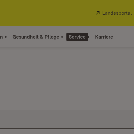
Extern:
Landesportal
on
Gesundheit & Pflege
Service
Karriere