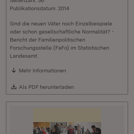
Seitenzahl: 36
Publikationsdatum: 2014
Sind die neuen Väter noch Einzelbeispiele
oder schon gesellschaftliche Normalität? -
Bericht der Familienpolitischen
Forschungsstelle (FaFo) im Statistischen
Landesamt
Mehr Informationen
Download:
Als PDF herunterladen
(Öffnet in neuem Fenste