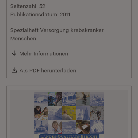
Seitenzahl: 52
Publikationsdatum: 2011
Spezialheft Versorgung krebskranker
Menschen
Mehr Informationen
Download:
Als PDF herunterladen
(Öffnet in neuem Fenste