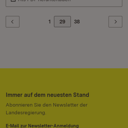
1
Zur Seite
29
38
Zurück
Weiter
Immer auf dem neuesten Stand
Abonnieren Sie den Newsletter der
Landesregierung.
E-Mail zur Newsletter-Anmeldung