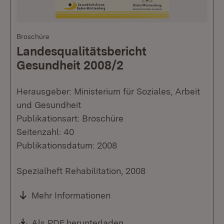
Broschüre
Landesqualitätsbericht
Gesundheit 2008/2
Herausgeber: Ministerium für Soziales, Arbeit
und Gesundheit
Publikationsart: Broschüre
Seitenzahl: 40
Publikationsdatum: 2008
Spezialheft Rehabilitation, 2008
Mehr Informationen
Download:
Als PDF herunterladen
(Öffnet in neuem Fenste