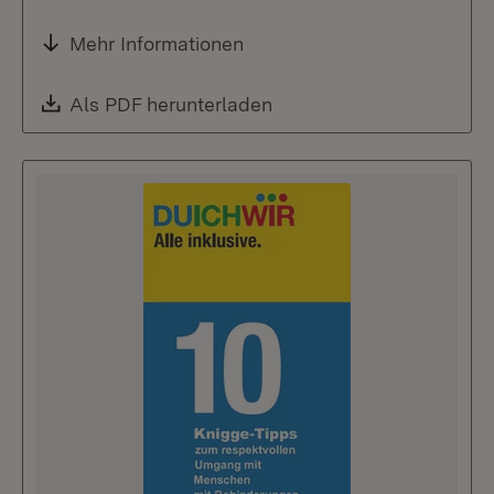
Mehr Informationen
Download:
Als PDF herunterladen
(Öffnet in neuem Fenste