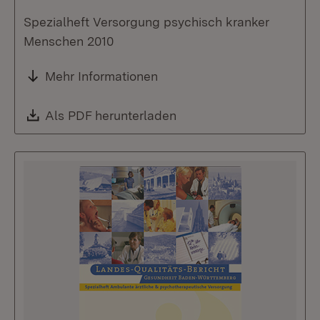
Spezialheft Versorgung psychisch kranker
Menschen 2010
Mehr Informationen
Download:
Als PDF herunterladen
(Öffnet in neuem Fenste