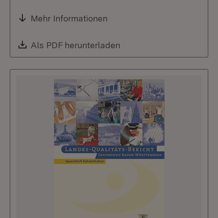
Mehr Informationen
Download:
Als PDF herunterladen
(Öffnet in neuem Fenste