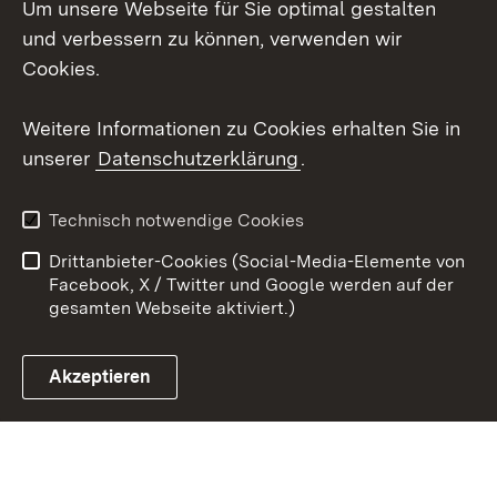
Um unsere Webseite für Sie optimal gestalten
Mastodon
und verbessern zu können, verwenden wir
Cookies.
Youtube
Weitere Informationen zu Cookies erhalten Sie in
Zum 
unserer
Datenschutzerklärung
.
Kontakt
Datenschutz
Erklärung zur
Benutzungshinweise
Technisch notwendige Cookies
Barrierefreiheit
Drittanbieter-Cookies (Social-Media-Elemente von
Impressum
Cookies
Facebook, X / Twitter und Google werden auf der
gesamten Webseite aktiviert.)
Akzeptieren
Link zum Landesportal