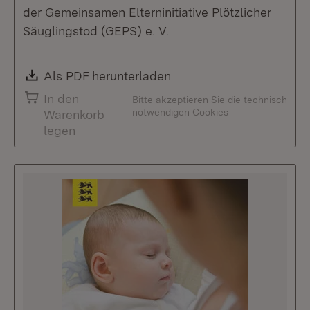
der Gemeinsamen Elterninitiative Plötzlicher
Säuglingstod (GEPS) e. V.
Download:
Als PDF herunterladen
(Öffnet in neuem Fenste
In den
Bitte akzeptieren Sie die technisch
notwendigen Cookies
Warenkorb
legen