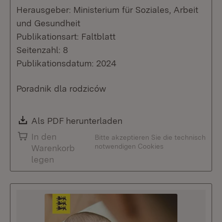
Herausgeber: Ministerium für Soziales, Arbeit
und Gesundheit
Publikationsart: Faltblatt
Seitenzahl: 8
Publikationsdatum: 2024
Poradnik dla rodziców
Download:
Als PDF herunterladen
(Öffnet in neuem Fenste
In den
Bitte akzeptieren Sie die technisch
notwendigen Cookies
Warenkorb
legen