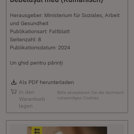
Herausgeber: Ministerium für Soziales, Arbeit
und Gesundheit
Publikationsart: Faltblatt
Seitenzahl: 8
Publikationsdatum: 2024
Un ghid pentru părinți
Download:
Als PDF herunterladen
(Öffnet in neuem Fenste
In den
Bitte akzeptieren Sie die technisch
notwendigen Cookies
Warenkorb
legen