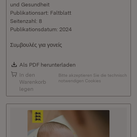
und Gesundheit
Publikationsart: Faltblatt
Seitenzahl: 8
Publikationsdatum: 2024
Συμβουλές για γονείς
Download:
Als PDF herunterladen
(Öffnet in neuem Fenste
In den
Bitte akzeptieren Sie die technisch
notwendigen Cookies
Warenkorb
legen