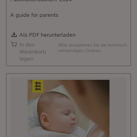
A guide for parents
Download:
Als PDF herunterladen
(Öffnet in neuem Fenste
In den
Bitte akzeptieren Sie die technisch
notwendigen Cookies
Warenkorb
legen