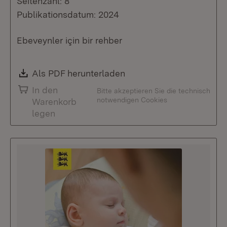
Seitenzahl: 8
Publikationsdatum: 2024
Ebeveynler için bir rehber
Download:
Als PDF herunterladen
(Öffnet in neuem Fenste
In den
Bitte akzeptieren Sie die technisch
notwendigen Cookies
Warenkorb
legen