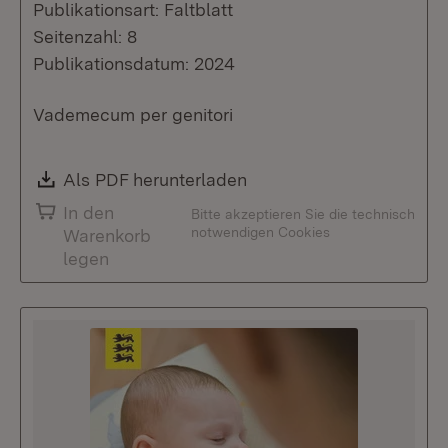
Publikationsart: Faltblatt
Seitenzahl: 8
Publikationsdatum: 2024
Vademecum per genitori
Download:
Als PDF herunterladen
(Öffnet in neuem Fenste
In den
Bitte akzeptieren Sie die technisch
notwendigen Cookies
Warenkorb
legen