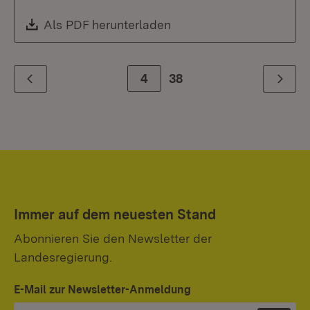
Download:
Als PDF herunterladen
(Öffnet in neuem Fenste
Zur Seite
4
38
Zurück
Weiter
Immer auf dem neuesten Stand
Abonnieren Sie den Newsletter der
Landesregierung.
E-Mail zur Newsletter-Anmeldung