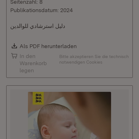
Seitenzahl: 8
Publikationsdatum: 2024
دليل استرشادي للوالدين
Download:
Als PDF herunterladen
(Öffnet in neuem Fenste
In den
Bitte akzeptieren Sie die technisch
notwendigen Cookies
Warenkorb
legen