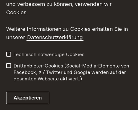
Mastodon
und verbessern zu können, verwenden wir
Cookies.
Youtube
Weitere Informationen zu Cookies erhalten Sie in
Zum 
unserer
Datenschutzerklärung
.
Kontakt
Datenschutz
Erklärung zur
Benutzungshinweise
Technisch notwendige Cookies
Barrierefreiheit
Drittanbieter-Cookies (Social-Media-Elemente von
Impressum
Cookies
Facebook, X / Twitter und Google werden auf der
gesamten Webseite aktiviert.)
Akzeptieren
Link zum Landesportal