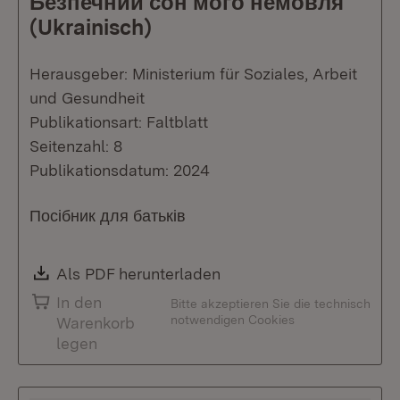
Безпечний сон мого немовля
(Ukrainisch)
Herausgeber: Ministerium für Soziales, Arbeit
und Gesundheit
Publikationsart: Faltblatt
Seitenzahl: 8
Publikationsdatum: 2024
Посібник для батьків
Download:
Als PDF herunterladen
(Öffnet in neuem Fenste
In den
Bitte akzeptieren Sie die technisch
notwendigen Cookies
Warenkorb
legen