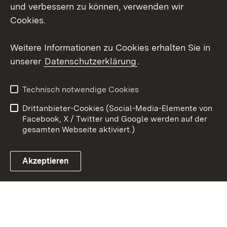
Mastodon
und verbessern zu können, verwenden wir
Cookies.
Youtube
Weitere Informationen zu Cookies erhalten Sie in
Zum 
unserer
Datenschutzerklärung
.
Kontakt
Datenschutz
Erklärung zur
Benutzungshinweise
Technisch notwendige Cookies
Barrierefreiheit
Drittanbieter-Cookies (Social-Media-Elemente von
Impressum
Cookies
Facebook, X / Twitter und Google werden auf der
gesamten Webseite aktiviert.)
Akzeptieren
Link zum Landesportal