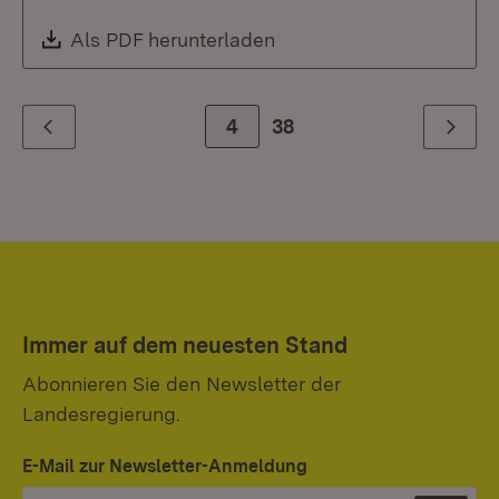
Download:
Als PDF herunterladen
(Öffnet in neuem Fenste
Zur Seite
4
38
Zurück
Weiter
Immer auf dem neuesten Stand
Abonnieren Sie den Newsletter der
Landesregierung.
E-Mail zur Newsletter-Anmeldung