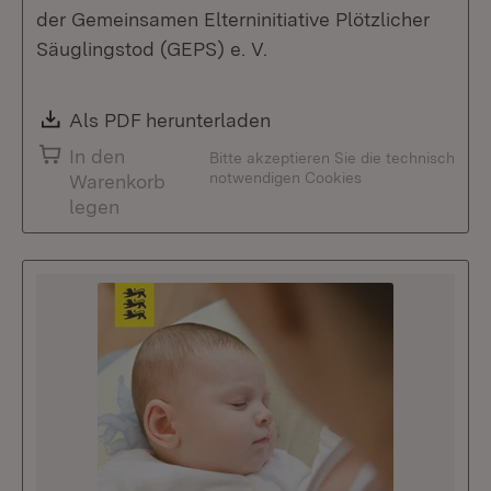
der Gemeinsamen Elterninitiative Plötzlicher
Säuglingstod (GEPS) e. V.
Download:
Als PDF herunterladen
(Öffnet in neuem Fenste
In den
Bitte akzeptieren Sie die technisch
notwendigen Cookies
Warenkorb
legen