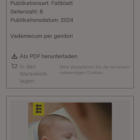
Publikationsart: Faltblatt
Seitenzahl: 8
Publikationsdatum: 2024
Vademecum per genitori
Download:
Als PDF herunterladen
(Öffnet in neuem Fenste
In den
Bitte akzeptieren Sie die technisch
notwendigen Cookies
Warenkorb
legen