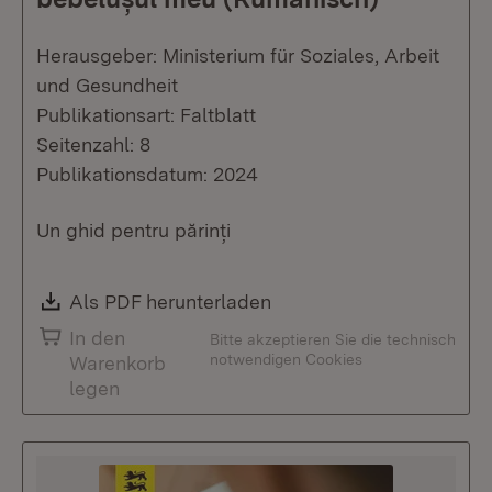
Herausgeber: Ministerium für Soziales, Arbeit
und Gesundheit
Publikationsart: Faltblatt
Seitenzahl: 8
Publikationsdatum: 2024
Un ghid pentru părinți
Download:
Als PDF herunterladen
(Öffnet in neuem Fenste
In den
Bitte akzeptieren Sie die technisch
notwendigen Cookies
Warenkorb
legen