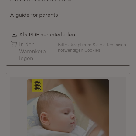
A guide for parents
Download:
Als PDF herunterladen
(Öffnet in neuem Fenste
In den
Bitte akzeptieren Sie die technisch
notwendigen Cookies
Warenkorb
legen