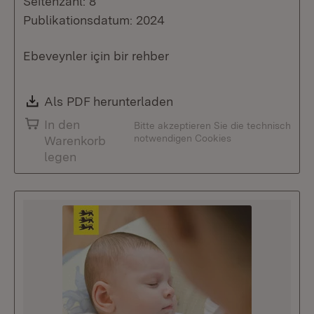
Seitenzahl: 8
Publikationsdatum: 2024
Ebeveynler için bir rehber
Download:
Als PDF herunterladen
(Öffnet in neuem Fenste
In den
Bitte akzeptieren Sie die technisch
notwendigen Cookies
Warenkorb
legen