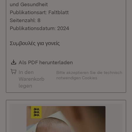
und Gesundheit
Publikationsart: Faltblatt
Seitenzahl: 8
Publikationsdatum: 2024
Συμβουλές για γονείς
Download:
Als PDF herunterladen
(Öffnet in neuem Fenste
In den
Bitte akzeptieren Sie die technisch
notwendigen Cookies
Warenkorb
legen