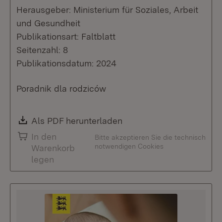
Herausgeber: Ministerium für Soziales, Arbeit
und Gesundheit
Publikationsart: Faltblatt
Seitenzahl: 8
Publikationsdatum: 2024
Poradnik dla rodziców
Download:
Als PDF herunterladen
(Öffnet in neuem Fenste
In den
Bitte akzeptieren Sie die technisch
notwendigen Cookies
Warenkorb
legen