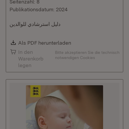
Seitenzahl: 8
Publikationsdatum: 2024
دليل استرشادي للوالدين
Download:
Als PDF herunterladen
(Öffnet in neuem Fenste
In den
Bitte akzeptieren Sie die technisch
notwendigen Cookies
Warenkorb
legen