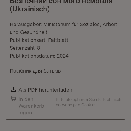
Безпечний сон мого немовля
(Ukrainisch)
Herausgeber: Ministerium für Soziales, Arbeit
und Gesundheit
Publikationsart: Faltblatt
Seitenzahl: 8
Publikationsdatum: 2024
Посібник для батьків
Download:
Als PDF herunterladen
(Öffnet in neuem Fenste
In den
Bitte akzeptieren Sie die technisch
notwendigen Cookies
Warenkorb
legen