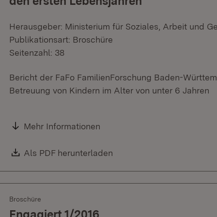
den ersten Lebensjahren
Herausgeber: Ministerium für Soziales, Arbeit und G
Publikationsart: Broschüre
Seitenzahl: 38
Bericht der FaFo FamilienForschung Baden-Württem
Betreuung von Kindern im Alter von unter 6 Jahren
Mehr Informationen
Download:
Als PDF herunterladen
(Öffnet in neuem Fenster)
Broschüre
Engagiert 1/2016