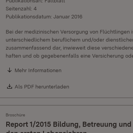
Publikationsart: Faltblatt
Seitenzahl: 4
Publikationsdatum: Januar 2016
Bei der medizinischen Versorgung von Flüchtlingen is
unterschiedlichem beruflichem und/oder dienstlichem
zusammenfassend dar, inwieweit diese verschiedene
haften und ob gegebenenfalls eine Versicherung oder
Mehr Informationen
Download:
Als PDF herunterladen
(Öffnet in neuem Fenster)
Broschüre
Report 1/2015 Bildung, Betreuung und