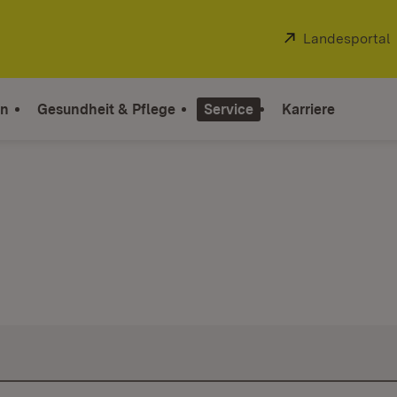
Extern:
Landesportal
on
Gesundheit & Pflege
Service
Karriere