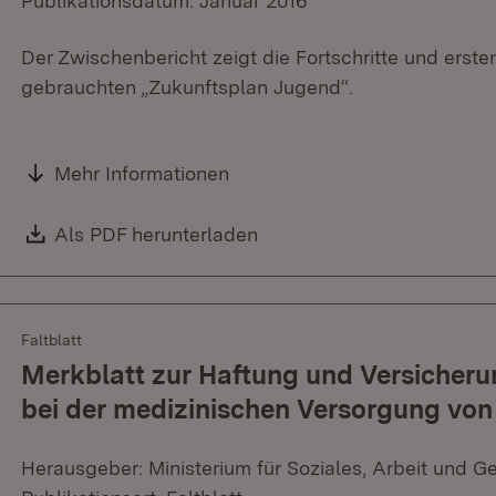
Publikationsdatum: Januar 2016
Der Zwischenbericht zeigt die Fortschritte und erst
gebrauchten „Zukunftsplan Jugend“.
Mehr Informationen
Download:
Als PDF herunterladen
(Öffnet in neuem Fenster)
Faltblatt
Merkblatt zur Haftung und Versicheru
bei der medizinischen Versorgung von
Herausgeber: Ministerium für Soziales, Arbeit und G