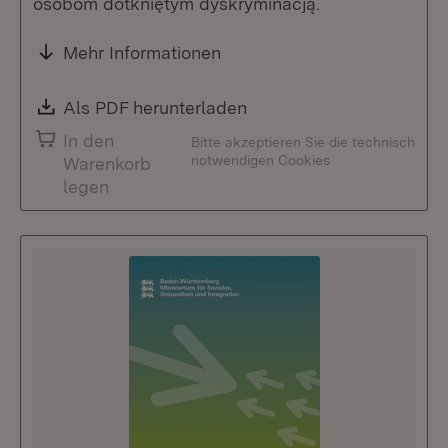
osobom dotkniętym dyskryminacją.
Mehr Informationen
Download:
Als PDF herunterladen
(Öffnet in neuem Fenste
In den
Bitte akzeptieren Sie die technisch
notwendigen Cookies
Warenkorb
legen