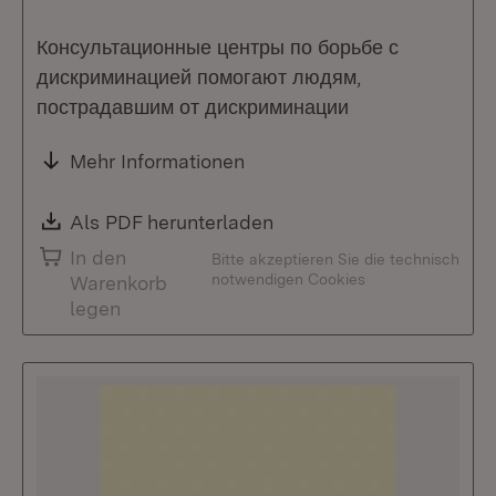
Консультационные центры по борьбе с
дискриминацией помогают людям,
пострадавшим от дискриминации
Mehr Informationen
Download:
Als PDF herunterladen
(Öffnet in neuem Fenste
In den
Bitte akzeptieren Sie die technisch
notwendigen Cookies
Warenkorb
legen