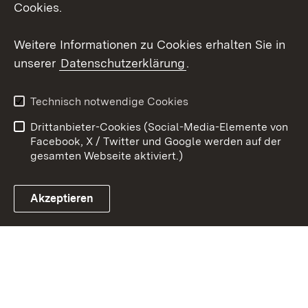
Cookies.
Youtube
Weitere Informationen zu Cookies erhalten Sie in
Zum 
unserer
Datenschutzerklärung
.
Kontakt
Datenschutz
Erklärung zur
Benutzungshinweise
Technisch notwendige Cookies
Barrierefreiheit
Drittanbieter-Cookies (Social-Media-Elemente von
Impressum
Cookies
Facebook, X / Twitter und Google werden auf der
gesamten Webseite aktiviert.)
Akzeptieren
Link zum Landesportal