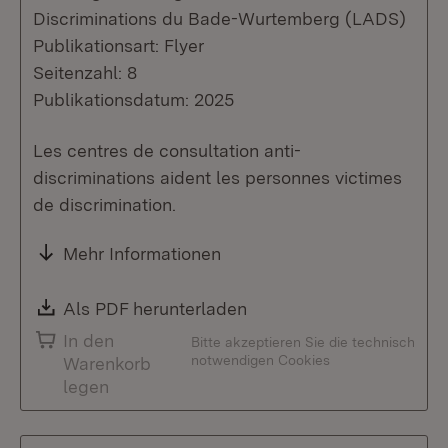
Discriminations du Bade-Wurtemberg (LADS)
Publikationsart: Flyer
Seitenzahl: 8
Publikationsdatum: 2025
Les centres de consultation anti-
discriminations aident les personnes victimes
de discrimination.
Mehr Informationen
Download:
Als PDF herunterladen
(Öffnet in neuem Fenste
In den
Bitte akzeptieren Sie die technisch
notwendigen Cookies
Warenkorb
legen