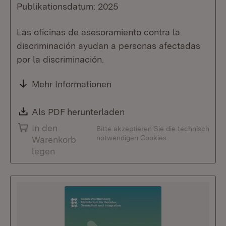
Publikationsdatum: 2025
Las oficinas de asesoramiento contra la
discriminación ayudan a personas afectadas
por la discriminación.
Mehr Informationen
Download:
Als PDF herunterladen
(Öffnet in neuem Fenste
In den
Bitte akzeptieren Sie die technisch
notwendigen Cookies
Warenkorb
legen