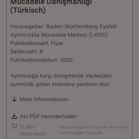
Mücadele Danışmanlığı
(Türkisch)
Herausgeber: Baden-Württemberg Eyaleti
Ayrımcılıkla Mücadele Merkezi (LADS)
Publikationsart: Flyer
Seitenzahl: 8
Publikationsdatum: 2025
Ayrımcılığa karşı danışmanlık merkezleri,
ayrımcılık gören insanlara yardımcı olur.
Mehr Informationen
Download:
Als PDF herunterladen
(Öffnet in neuem Fenste
In den
Bitte akzeptieren Sie die technisch
notwendigen Cookies
Warenkorb