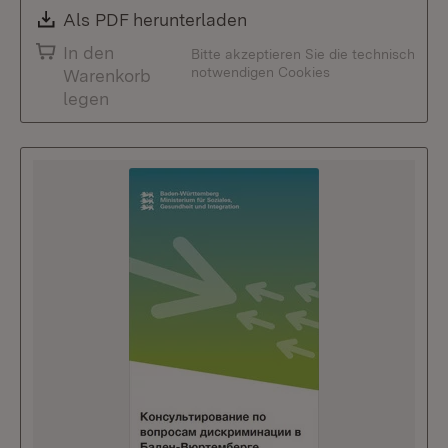
Download:
Als PDF herunterladen
(Öffnet in neuem Fenste
In den
Bitte akzeptieren Sie die technisch
notwendigen Cookies
Warenkorb
legen