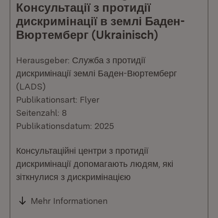
Консультації з протидії
дискримінації в землі Баден-
Вюртемберг (Ukrainisch)
Herausgeber: Служба з протидії
дискримінації землі Баден-Вюртемберг
(LADS)
Publikationsart: Flyer
Seitenzahl: 8
Publikationsdatum: 2025
Консультаційні центри з протидії
дискримінації допомагають людям, які
зіткнулися з дискримінацією
Mehr Informationen