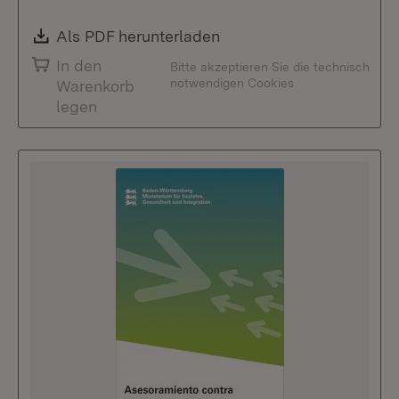
Download:
Als PDF herunterladen
(Öffnet in neuem Fenste
In den
Bitte akzeptieren Sie die technisch
notwendigen Cookies
Warenkorb
legen