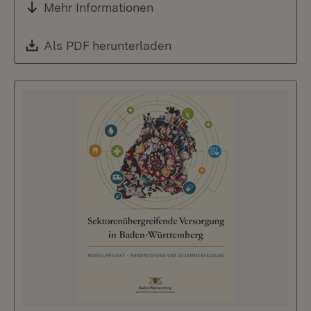
Mehr Informationen
Download:
Als PDF herunterladen
(Öffnet in neuem Fenste