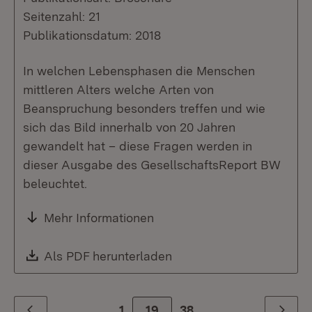
Seitenzahl: 21
Publikationsdatum: 2018
In welchen Lebensphasen die Menschen
mittleren Alters welche Arten von
Beanspruchung besonders treffen und wie
sich das Bild innerhalb von 20 Jahren
gewandelt hat – diese Fragen werden in
dieser Ausgabe des GesellschaftsReport BW
beleuchtet.
Mehr Informationen
Download:
Als PDF herunterladen
(Öffnet in neuem Fenste
1
Zur Seite
19
38