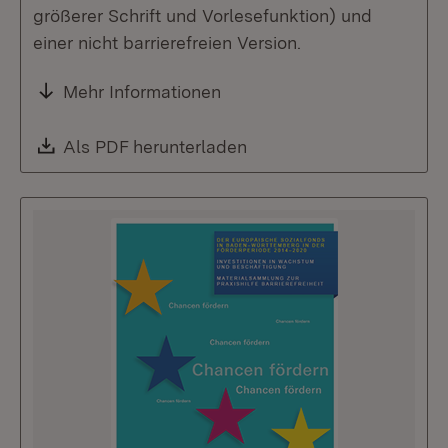
größerer Schrift und Vorlesefunktion) und
einer nicht barrierefreien Version.
Mehr Informationen
Download:
Als PDF herunterladen
(Öffnet in neuem Fenste