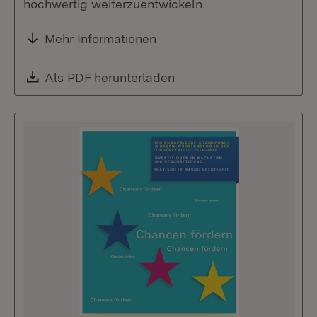
hochwertig weiterzuentwickeln.
Mehr Informationen
Download:
Als PDF herunterladen
(Öffnet in neuem Fenste