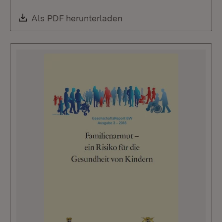
Download:
Als PDF herunterladen
(Öffnet in neuem Fenste