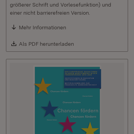
größerer Schrift und Vorlesefunktion) und
einer nicht barrierefreien Version.
Mehr Informationen
Download:
Als PDF herunterladen
(Öffnet in neuem Fenste