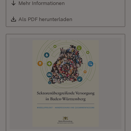
Mehr Informationen
Download:
Als PDF herunterladen
(Öffnet in neuem Fenste