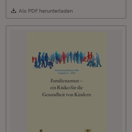
Download:
Als PDF herunterladen
(Öffnet in neuem Fenste