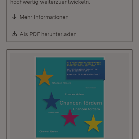
hochwertig weiterzuentwickeln.
Mehr Informationen
Download:
Als PDF herunterladen
(Öffnet in neuem Fenste