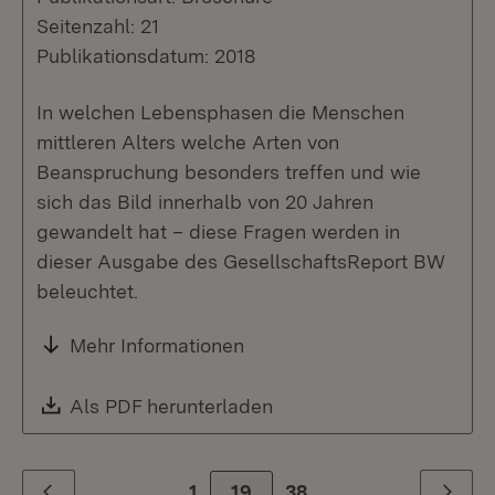
Seitenzahl: 21
Publikationsdatum: 2018
In welchen Lebensphasen die Menschen
mittleren Alters welche Arten von
Beanspruchung besonders treffen und wie
sich das Bild innerhalb von 20 Jahren
gewandelt hat – diese Fragen werden in
dieser Ausgabe des GesellschaftsReport BW
beleuchtet.
Mehr Informationen
Download:
Als PDF herunterladen
(Öffnet in neuem Fenste
1
Zur Seite
19
38