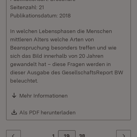
Seitenzahl: 21
Publikationsdatum: 2018
In welchen Lebensphasen die Menschen
mittleren Alters welche Arten von
Beanspruchung besonders treffen und wie
sich das Bild innerhalb von 20 Jahren
gewandelt hat – diese Fragen werden in
dieser Ausgabe des GesellschaftsReport BW
beleuchtet.
Mehr Informationen
Download:
Als PDF herunterladen
(Öffnet in neuem Fenste
1
Zur Seite
19
38