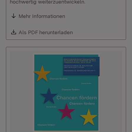
hochwertig weiterzuentwickeln.
Mehr Informationen
Download:
Als PDF herunterladen
(Öffnet in neuem Fenste