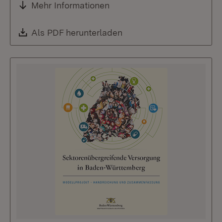
Mehr Informationen
Download:
Als PDF herunterladen
(Öffnet in neuem Fenste