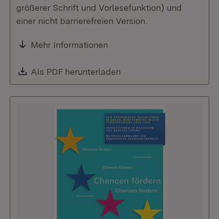
größerer Schrift und Vorlesefunktion) und
einer nicht barrierefreien Version.
Mehr Informationen
Download:
Als PDF herunterladen
(Öffnet in neuem Fenste