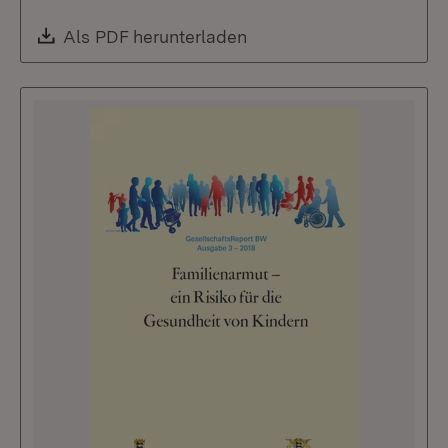
Download:
Als PDF herunterladen
(Öffnet in neuem Fenste