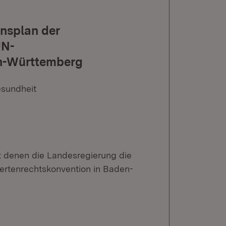
onsplan der
UN-
en-Württemberg
esundheit
t denen die Landesregierung die
ertenrechtskonvention in Baden-