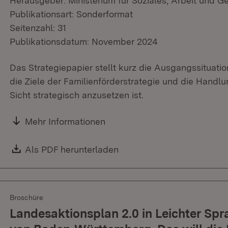
Herausgeber: Ministerium für Soziales, Arbeit und G
Publikationsart: Sonderformat
Seitenzahl: 31
Publikationsdatum: November 2024
Das Strategiepapier stellt kurz die Ausgangssituatio
die Ziele der Familienförderstrategie und die Handlu
Sicht strategisch anzusetzen ist.
Mehr Informationen
Download:
Als PDF herunterladen
(Öffnet in neuem Fenster)
Broschüre
Landesaktionsplan 2.0 in Leichter Spr