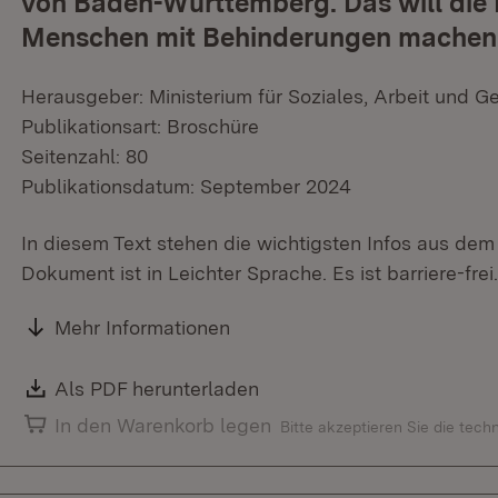
von Baden-Württemberg. Das will die 
Menschen mit Behinderungen machen
Herausgeber: Ministerium für Soziales, Arbeit und G
Publikationsart: Broschüre
Seitenzahl: 80
Publikationsdatum: September 2024
In diesem Text stehen die wichtigsten Infos aus de
Dokument ist in Leichter Sprache. Es ist barriere-frei.
Mehr Informationen
Download:
Als PDF herunterladen
(Öffnet in neuem Fenster)
In den Warenkorb legen
Bitte akzeptieren Sie die tec