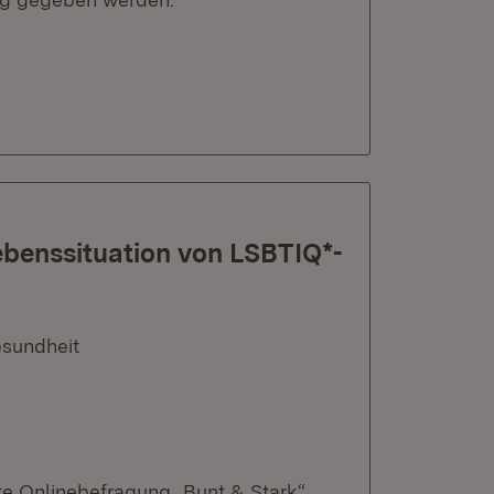
ebenssituation von LSBTIQ*-
esundheit
te Onlinebefragung „Bunt & Stark“