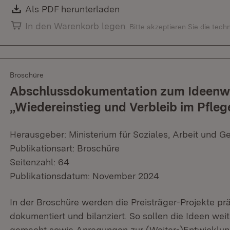
Download:
Als PDF herunterladen
(Öffnet in neuem Fenster)
In den Warenkorb legen
Bitte akzeptieren Sie die tec
Broschüre
Abschlussdokumentation zum Ideenw
„Wiedereinstieg und Verbleib im Pfleg
Herausgeber: Ministerium für Soziales, Arbeit und G
Publikationsart: Broschüre
Seitenzahl: 64
Publikationsdatum: November 2024
In der Broschüre werden die Preisträger-Projekte pr
dokumentiert und bilanziert. So sollen die Ideen wei
gemacht sowie Anregungen zur (Weiter-)Entwicklu