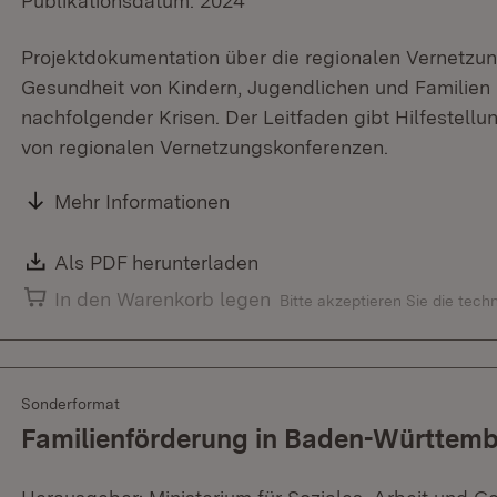
Publikationsdatum: 2024
Projektdokumentation über die regionalen Vernetzu
Gesundheit von Kindern, Jugendlichen und Familien
nachfolgender Krisen. Der Leitfaden gibt Hilfestell
von regionalen Vernetzungskonferenzen.
Mehr Informationen
Download:
Als PDF herunterladen
(Öffnet in neuem Fenster)
In den Warenkorb legen
Bitte akzeptieren Sie die tec
Sonderformat
Familienförderung in Baden-Württembe