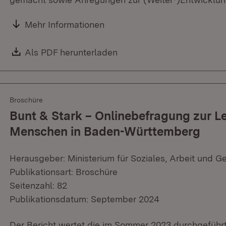
Mehr Informationen
Download:
Als PDF herunterladen
(Öffnet in neuem Fenster)
Broschüre
Bunt & Stark – Onlinebefragung zur L
Menschen in Baden-Württemberg
Herausgeber: Ministerium für Soziales, Arbeit und G
Publikationsart: Broschüre
Seitenzahl: 82
Publikationsdatum: September 2024
Der Bericht wertet die im Sommer 2023 durchgeführ