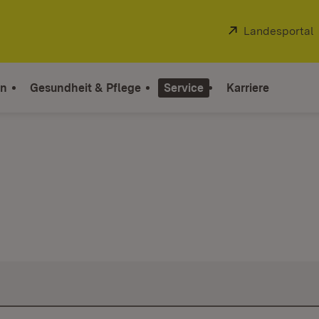
Extern:
Landesportal
on
Gesundheit & Pflege
Service
Karriere