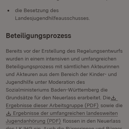
die Besetzung des
Landesjugendhilfeausschusses.
Beteiligungsprozess
Bereits vor der Erstellung des Regelungsentwurfs
wurden in einem intensiven und umfangreichen
Beteiligungsprozess mit sämtlichen Akteurinnen
und Akteuren aus dem Bereich der Kinder- und
Jugendhilfe unter Moderation des
Sozialministeriums Baden-Württemberg die
Down
Grundsätze für den Neuerlass erarbeitet. Die
(Öffnet in n
Ergebnisse dieser Arbeitsgruppe (PDF)
sowie die
Download:
Ergebnisse der umfangreichen landesweiten
(Öffnet in neuem Fenster)
Jugendanhörung (PDF)
flossen in den Neuerlass
des LKJHG ein. Auch die Bürgerinnen und Bürger