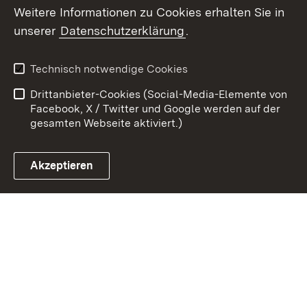
Weitere Informationen zu Cookies erhalten Sie in
Zum 
unserer
Datenschutzerklärung
.
Kontakt
Datenschutz
Erklärung zur
Benutzungshinweise
Technisch notwendige Cookies
Barrierefreiheit
Drittanbieter-Cookies (Social-Media-Elemente von
Impressum
Cookies
Facebook, X / Twitter und Google werden auf der
gesamten Webseite aktiviert.)
Akzeptieren
Link zum Landesportal