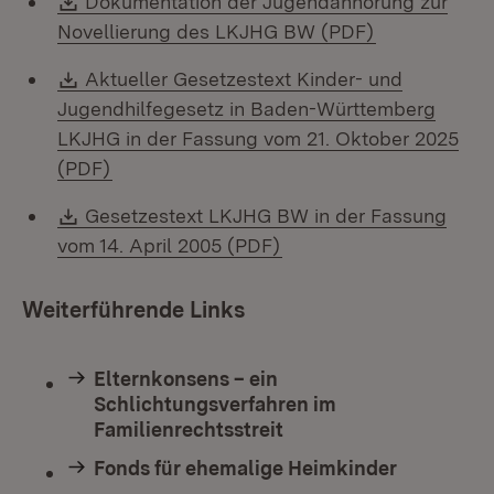
Dokumentation der Jugendanhörung zur
(Öffnet in n
Novellierung des LKJHG BW (PDF)
Download:
Aktueller Gesetzestext Kinder- und
Jugendhilfegesetz in Baden-Württemberg
LKJHG in der Fassung vom 21. Oktober 2025
(Öffnet in neuem Fenster)
(PDF)
Download:
Gesetzestext LKJHG BW in der Fassung
(Öffnet in neuem Fenste
vom 14. April 2005 (PDF)
Weiterführende Links
Elternkonsens – ein
Schlichtungsverfahren im
Familienrechtsstreit
Fonds für ehemalige Heimkinder