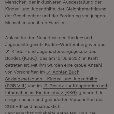
Menschen, der inklusiveren Ausgestaltung der
Kinder- und Jugendhilfe, der Gleichberechtigung
der Geschlechter und der Förderung von jungen
Menschen und ihren Familien.
Anlass für den Neuerlass des Kinder- und
Jugendhilfegesetz Baden-Württemberg war das
Extern:
Kinder- und Jugendstärkungsgesetz des
(Öffnet in neuem Fenster)
Bundes (KJSG)
, das am 10. Juni 2021 in Kraft
getreten ist. Mit ihm wurden eine große Anzahl
Extern:
von Vorschriften im
Achten Buch
Sozialgesetzbuch – Kinder- und Jugendhilfe
(Öffnet in neuem Fenster)
Extern:
(SGB VIII
) und im
Gesetz zur Kooperation und
(Öffnet in neuem 
Information im Kinderschutz (KKG)
geändert. In
einigen neuen und geänderten Vorschriften des
SGB VIII sind ausdrücklich
Landesrechtsvorbehalte enthalten. Darüber