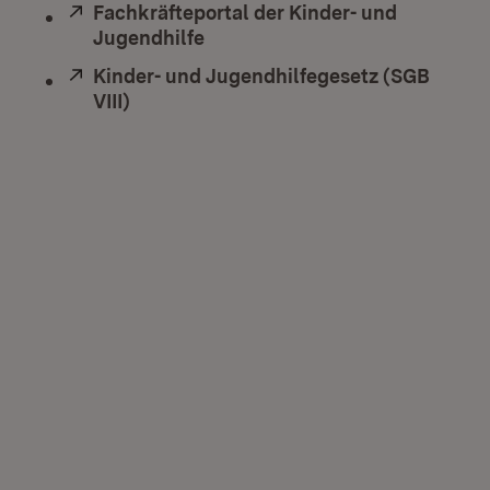
Extern:
Fachkräfteportal der Kinder- und
Jugendhilfe
(Öffnet in neuem Fenster)
Extern:
Kinder- und Jugendhilfegesetz (SGB
VIII)
(Öffnet in neuem Fenster)