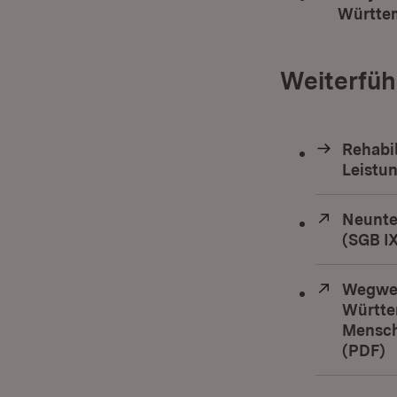
Württem
Weiterfüh
Rehabil
Leistu
Extern:
Neunte
(SGB I
Extern:
Wegwei
Württe
Mensch
(PDF)
(