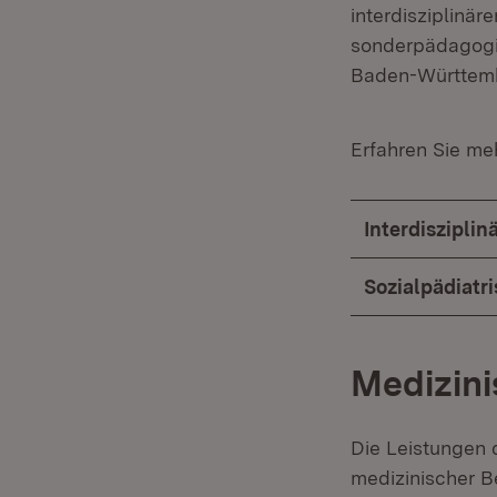
interdisziplinär
sonderpädagogis
Baden-Württembe
Erfahren Sie me
Interdisziplin
Sozialpädiatr
Medizini
Die Leistungen 
medizinischer B