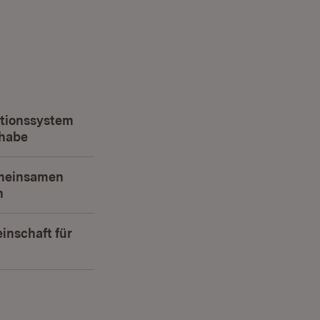
Fenster)
tionssystem
lhabe
(Öffnet in neuem Fenster)
emeinsamen
n
(Öffnet in neuem Fenster)
nschaft für
et in neuem Fenster)