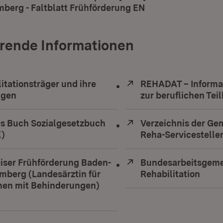
berg - Faltblatt Frühförderung EN
(Öffnet in neuem 
rende Informationen
itationsträger und ihre
Extern:
REHADAT – Informa
ngen
zur beruflichen Tei
s Buch Sozialgesetzbuch
Extern:
Verzeichnis der G
X)
(Öffnet in neuem Fenster)
Reha-Servicestelle
ser Frühförderung Baden-
Extern:
Bundesarbeitsgemei
mberg (Landesärztin für
Rehabilitation
(Öffn
en mit Behinderungen)
Öffnet in neuem Fenster)