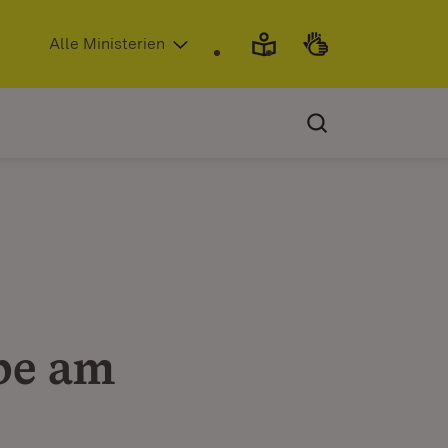
(Öffnet in neuem Fenster)
Alle Ministerien
be am