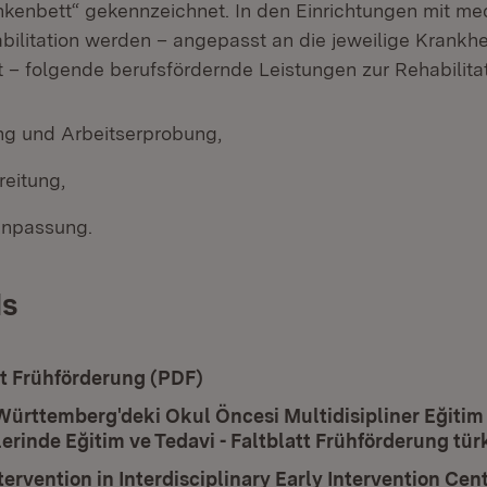
nkenbett“ gekennzeichnet. In den Einrichtungen mit med
bilitation werden – angepasst an die jeweilige Krankhe
 – folgende berufsfördernde Leistungen zur Rehabilitat
ng und Arbeitserprobung,
reitung,
Anpassung.
s
ad:
tt Frühförderung (PDF)
(Öffnet in neuem Fenster)
ad:
ürttemberg'deki Okul Öncesi Multidisipliner Eğitim
erinde Eğitim ve Tedavi - Faltblatt Frühförderung tür
ad:
tervention in Interdisciplinary Early Intervention Cen