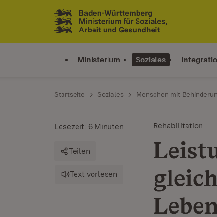
Zum Inhalt springen
Link zur Startseite
Ministerium
Soziales
Integrati
Startseite
Soziales
Menschen mit Behinderu
Rehabilitation
Lesezeit: 6 Minuten
Leist
Teilen
gleic
Text vorlesen
Leben