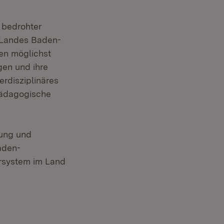
 bedrohter
s Landes Baden-
gen möglichst
gen und ihre
erdisziplinäres
Pädagogische
nung und
aden-
ersystem im Land