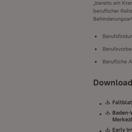
„bereits am Kra
beruflicher Reha
Behinderungsart
Berufsfindu
Berufsvorbe
Berufliche 
Download
Downlo
Faltbla
Downlo
Baden-W
Merkezl
Downlo
Early In