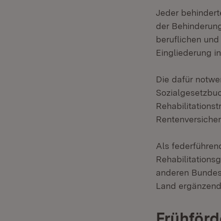
Jeder behindert
der Behinderung
beruflichen und 
Eingliederung i
Die dafür notw
Sozialgesetzbuch
Rehabilitationst
Rentenversicheru
Als federführen
Rehabilitations
anderen Bundesl
Land ergänzend
Frühför