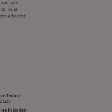
izinisch-
its- oder
ion erbracht:
 ve Tedavi
kisch
(Öffnet in neuem Fenster)
tres in Baden-