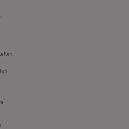
n
ellen
zten
de
n