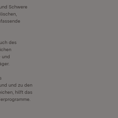
 und Schwere
lischen,
umfassende
Buch des
lichen
- und
äger.
s
und und zu den
chen, hilft das
derprogramme.