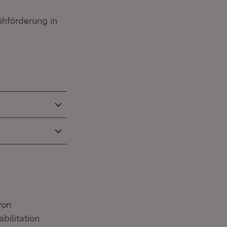
ühförderung in
von
bilitation