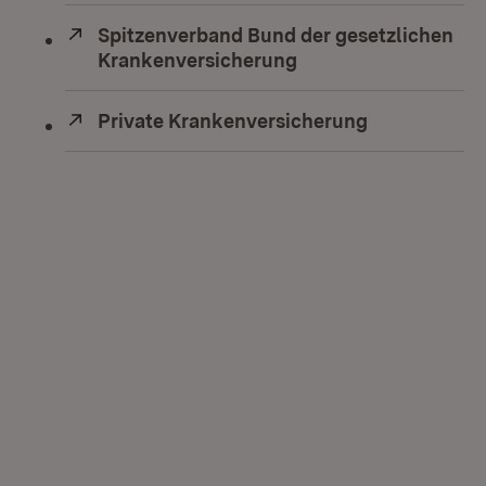
Extern:
Spitzenverband Bund der gesetzlichen
Krankenversicherung
(Öffnet in neuem Fen
Extern:
Private Krankenversicherung
(Öffnet in n