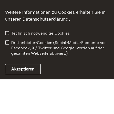
Weitere Informationen zu Cookies erhalten Sie in
Zum 
unserer
Datenschutzerklärung
.
Kontakt
Datenschutz
Erklärung zur
Benutzungshinweise
Technisch notwendige Cookies
Barrierefreiheit
Drittanbieter-Cookies (Social-Media-Elemente von
Impressum
Cookies
Facebook, X / Twitter und Google werden auf der
gesamten Webseite aktiviert.)
Akzeptieren
Link zum Landesportal