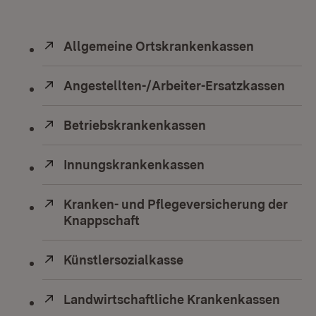
Extern:
Allgemeine Ortskrankenkassen
(Öffnet in
Extern:
Angestellten-/Arbeiter-Ersatzkassen
(Öffn
Extern:
Betriebskrankenkassen
(Öffnet in neuem 
Extern:
Innungskrankenkassen
(Öffnet in neuem F
Extern:
Kranken- und Pflegeversicherung der
Knappschaft
(Öffnet in neuem Fenster)
Extern:
Künstlersozialkasse
(Öffnet in neuem Fens
Extern:
Landwirtschaftliche Krankenkassen
(Öffn