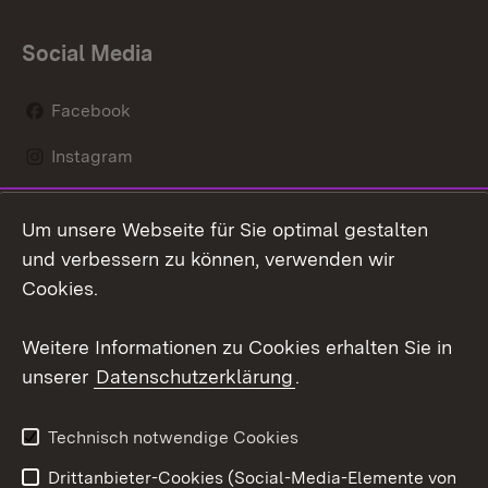
Social Media
Facebook
Instagram
LinkedIn
Um unsere Webseite für Sie optimal gestalten
Mastodon
und verbessern zu können, verwenden wir
Cookies.
Youtube
Weitere Informationen zu Cookies erhalten Sie in
Zum 
unserer
Datenschutzerklärung
.
Kontakt
Datenschutz
Erklärung zur
Benutzungshinweise
Technisch notwendige Cookies
Barrierefreiheit
Drittanbieter-Cookies (Social-Media-Elemente von
Impressum
Cookies