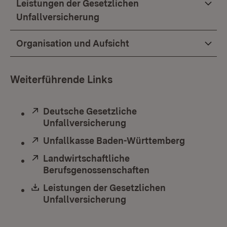
Leistungen der Gesetzlichen
Unfallversicherung
Organisation und Aufsicht
Weiterführende Links
Extern:
Deutsche Gesetzliche
Unfallversicherung
(Öffnet in neuem Fenst
Extern:
Unfallkasse Baden-Württemberg
(Öffnet i
Extern:
Landwirtschaftliche
Berufsgenossenschaften
(Öffnet in neuem 
Download:
Leistungen der Gesetzlichen
Unfallversicherung
(Öffnet in neuem Fenst