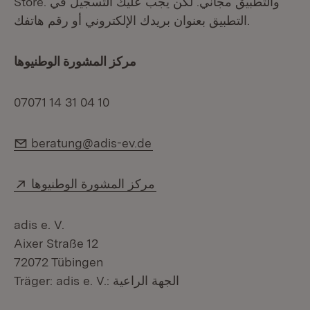
Store. والتطبيق مجاني. لكن يجب عليك التسجيل في
التطبيق بعنوان بريدك الإلكتروني أو رقم هاتفك.
مركز المشورة الوطنيوها
07071 14 31 04 10
E-Mail:
beratung@adis-ev.de
Extern:
(Öffnet in neuem Fenster)
مركز المشورة الوطنيوها
adis e. V.
Aixer Straße 12
72072 Tübingen
Träger: adis e. V.: الجهة الراعية