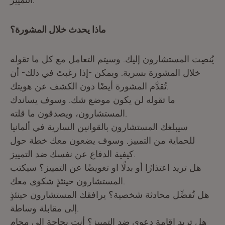
ماذا يحدث خلال المشورة؟
يُنصِت المستشارون إليك. وسيتم التعامل مع كل ما تقوله
خلال المشورة بسرية. ويمكن -إذا رغبتَ في ذلك- أن
تُقدَّم المشورة أيضًا دون الكشف عن هويتك.
ما تقوله لن يكون موضع شك. وسوف يساندك
المستشارون، ويصدقون ما قلته.
سيبلغك المستشارون بالقوانين السارية في ألمانيا
للحماية من التمييز. وسوف يضعون معك خطة حول
كيفية الدفاع عن نفسك ضد التمييز.
هل تريد اعتذارًا أو بدلًا او تعويضًا عن التمييز؟ سيكتب
المستشارون حينئذٍ شكوى معك.
هل تُفضِّل محادثة شخصية؟ يرافقك المستشارون حينئذٍ
إلى مقابلة وساطة.
هل تريد إقامة دعوى ضد التمييز؟ أنت بحاجة إلى محامٍ