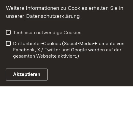
Weitere Informationen zu Cookies erhalten Sie in
Zum 
unserer
Datenschutzerklärung
.
Kontakt
Datenschutz
Erklärung zur
Benutzungshinweise
Technisch notwendige Cookies
Barrierefreiheit
Drittanbieter-Cookies (Social-Media-Elemente von
Impressum
Cookies
Facebook, X / Twitter und Google werden auf der
gesamten Webseite aktiviert.)
Akzeptieren
Link zum Landesportal