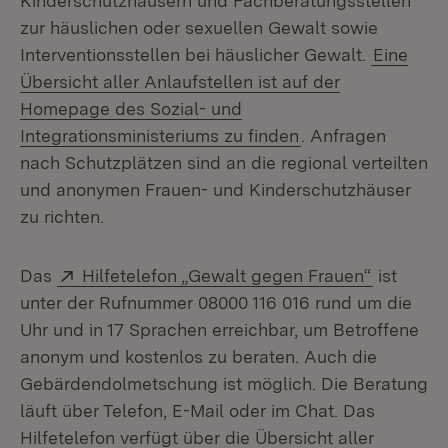
Kinderschutzhäusern und Fachberatungsstellen
zur häuslichen oder sexuellen Gewalt sowie
Interventionsstellen bei häuslicher Gewalt.
Eine
Übersicht aller Anlaufstellen ist auf der
Homepage des Sozial- und
Integrationsministeriums zu finden
. Anfragen
nach Schutzplätzen sind an die regional verteilten
und anonymen Frauen- und Kinderschutzhäuser
zu richten.
Extern:
(Öffnet i
Das
Hilfetelefon „Gewalt gegen Frauen“
ist
unter der Rufnummer 08000 116 016 rund um die
Uhr und in 17 Sprachen erreichbar, um Betroffene
anonym und kostenlos zu beraten. Auch die
Gebärdendolmetschung ist möglich. Die Beratung
läuft über Telefon, E-Mail oder im Chat. Das
Hilfetelefon verfügt über die Übersicht aller