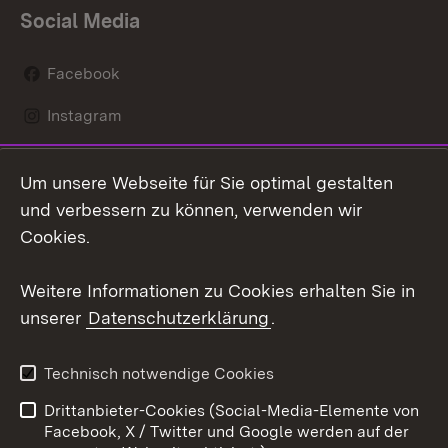
Social Media
Facebook
Instagram
LinkedIn
Um unsere Webseite für Sie optimal gestalten
Mastodon
und verbessern zu können, verwenden wir
Cookies.
Youtube
Weitere Informationen zu Cookies erhalten Sie in
Zum 
unserer
Datenschutzerklärung
.
Kontakt
Datenschutz
Erklärung zur
Benutzungshinweise
Technisch notwendige Cookies
Barrierefreiheit
Drittanbieter-Cookies (Social-Media-Elemente von
Impressum
Cookies
Facebook, X / Twitter und Google werden auf der