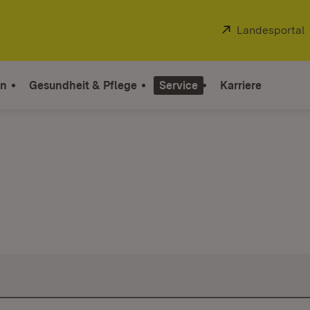
Extern:
Landesportal
on
Gesundheit & Pflege
Service
Karriere