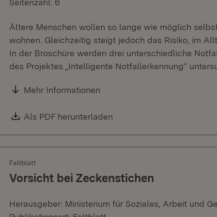
Seitenzahl: 6
Ältere Menschen wollen so lange wie möglich selbst
wohnen. Gleichzeitig steigt jedoch das Risiko, im All
In der Broschüre werden drei unterschiedliche Notfa
des Projektes „Intelligente Notfallerkennung“ unter
Mehr Informationen
Download:
Als PDF herunterladen
(Öffnet in neuem Fenster)
Faltblatt
Vorsicht bei Zeckenstichen
Herausgeber: Ministerium für Soziales, Arbeit und G
Publikationsart: Faltblatt