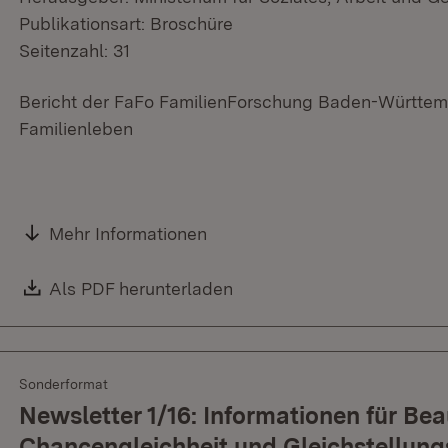
Publikationsart: Broschüre
Seitenzahl: 31
Bericht der FaFo FamilienForschung Baden-Württem
Familienleben
Mehr Informationen
Download:
Als PDF herunterladen
(Öffnet in neuem Fenster)
Sonderformat
Newsletter 1/16: Informationen für Bea
Chancengleichheit und Gleichstellung