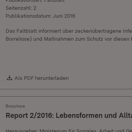
Seitenzahl: 2
Publikationsdatum: Juni 2016
Das Faltblatt informiert über zeckenübertragene In
Borreliose) und Maßnahmen zum Schutz vor diesen 
Download:
Als PDF herunterladen
(Öffnet in neuem Fenster)
Broschüre
Report 2/2016: Lebensformen und Allt
Herausgeber: Ministerium für Soziales, Arbeit und G