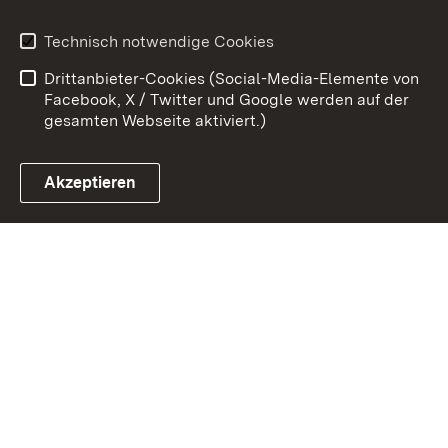
Erklärung zur
Benutzungshinweise
Technisch notwendige Cookies
Barrierefreiheit
Drittanbieter-Cookies (Social-Media-Elemente von
Impressum
Cookies
Facebook, X / Twitter und Google werden auf der
gesamten Webseite aktiviert.)
Akzeptieren
Link zum Landesportal