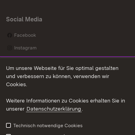
Social Media
Facebook
Instagram
LinkedIn
Um unsere Webseite für Sie optimal gestalten
Mastodon
und verbessern zu können, verwenden wir
Cookies.
Youtube
Weitere Informationen zu Cookies erhalten Sie in
Zum 
unserer
Datenschutzerklärung
.
Kontakt
Datenschutz
Erklärung zur
Benutzungshinweise
Technisch notwendige Cookies
Barrierefreiheit