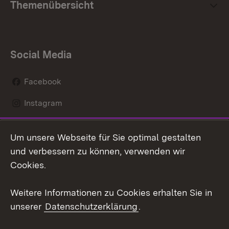
Themenübersicht
Social Media
Facebook
Instagram
LinkedIn
Um unsere Webseite für Sie optimal gestalten
Mastodon
und verbessern zu können, verwenden wir
Cookies.
Youtube
Weitere Informationen zu Cookies erhalten Sie in
Zum 
unserer
Datenschutzerklärung
.
Kontakt
Datenschutz
Erklärung zur
Benutzungshinweise