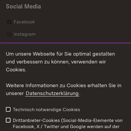
Social Media
Facebook
Instagram
LinkedIn
Um unsere Webseite für Sie optimal gestalten
Mastodon
und verbessern zu können, verwenden wir
Cookies.
Youtube
Weitere Informationen zu Cookies erhalten Sie in
Zum 
unserer
Datenschutzerklärung
.
Kontakt
Datenschutz
Erklärung zur
Benutzungshinweise
Technisch notwendige Cookies
Barrierefreiheit
Drittanbieter-Cookies (Social-Media-Elemente von
Impressum
Cookies
Facebook, X / Twitter und Google werden auf der