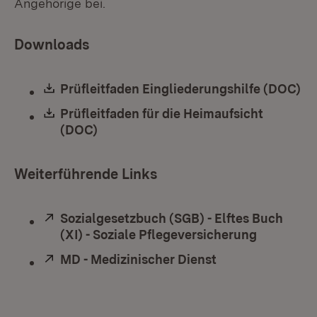
Angehörige bei.
Downloads
Download:
Prüfleitfaden Eingliederungshilfe (DOC)
(Ö
Download:
Prüfleitfaden für die Heimaufsicht
(DOC)
(Öffnet in neuem Fenster)
Weiterführende Links
Extern:
Sozialgesetzbuch (SGB) - Elftes Buch
(XI) - Soziale Pflegeversicherung
(Öffnet i
Extern:
MD - Medizinischer Dienst
(Öffnet in neuem