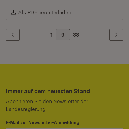
Download:
Als PDF herunterladen
(Öffnet in neuem Fenste
1
Zur Seite
9
38
Zurück
Weiter
Immer auf dem neuesten Stand
Abonnieren Sie den Newsletter der
Landesregierung.
E-Mail zur Newsletter-Anmeldung