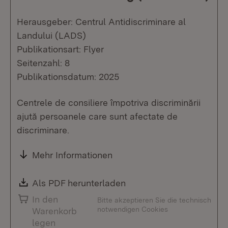
Herausgeber: Centrul Antidiscriminare al
Landului (LADS)
Publikationsart: Flyer
Seitenzahl: 8
Publikationsdatum: 2025
Centrele de consiliere împotriva discriminării
ajută persoanele care sunt afectate de
discriminare.
Mehr Informationen
Download:
Als PDF herunterladen
(Öffnet in neuem Fenste
In den
Bitte akzeptieren Sie die technisch
notwendigen Cookies
Warenkorb
legen