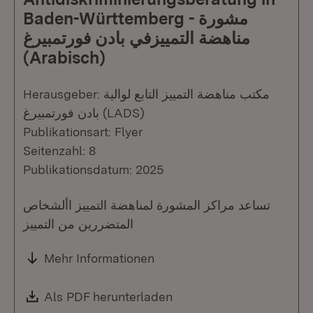
Baden-Württemberg - مشورة
مناهضة التمييزفي بادن فورتمبيرغ
(Arabisch)
Herausgeber: مكتب مناهضة التمييز التابع لوالية
بادن فورتمبيرغ (LADS)
Publikationsart: Flyer
Seitenzahl: 8
Publikationsdatum: 2025
تساعد مراكز المشورة لمناهضة التمييز األشخاص
المتضررين من التمييز
Mehr Informationen
Download:
Als PDF herunterladen
(Öffnet in neuem Fenste