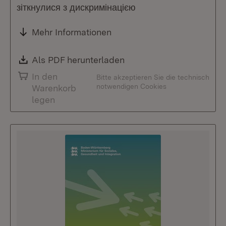
зіткнулися з дискримінацією
Mehr Informationen
Download:
Als PDF herunterladen
(Öffnet in neuem Fenste
In den
Bitte akzeptieren Sie die technisch
notwendigen Cookies
Warenkorb
legen