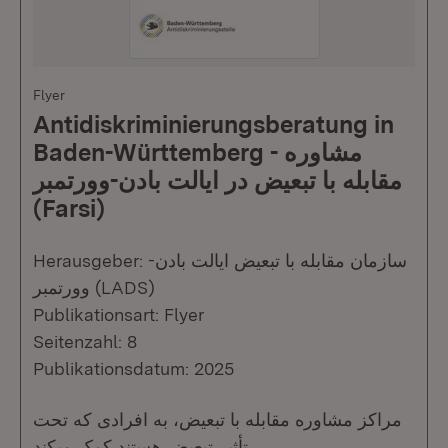
Flyer
Antidiskriminierungsberatung in
Baden-Württemberg - مشاوره
مقابله با تبعیض در ایالت بادن-وورتمبر
(Farsi)
Herausgeber: سازمان مقابله با تبعیض ایالت بادن-
وورتمبر (LADS)
Publikationsart: Flyer
Seitenzahl: 8
Publikationsdatum: 2025
مراکز مشاوره مقابله با تبعیض، به افرادی که تحت
تأثیر تبعیض هستند کمک میکند