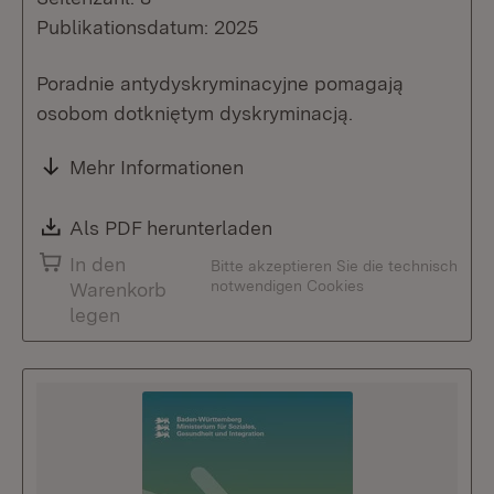
Publikationsdatum: 2025
Poradnie antydyskryminacyjne pomagają
osobom dotkniętym dyskryminacją.
Mehr Informationen
Download:
Als PDF herunterladen
(Öffnet in neuem Fenste
In den
Bitte akzeptieren Sie die technisch
notwendigen Cookies
Warenkorb
legen