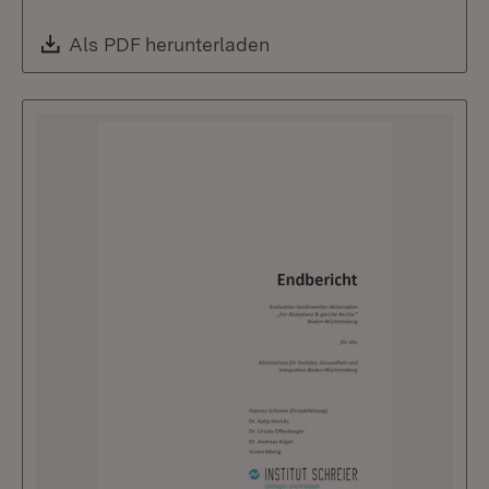
Download:
Als PDF herunterladen
(Öffnet in neuem Fenste