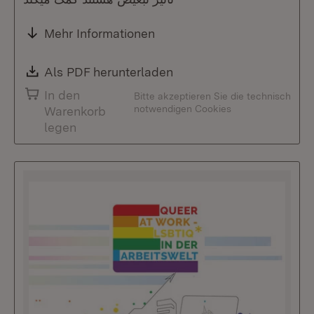
Mehr Informationen
Download:
Als PDF herunterladen
(Öffnet in neuem Fenste
In den
Bitte akzeptieren Sie die technisch
notwendigen Cookies
Warenkorb
legen