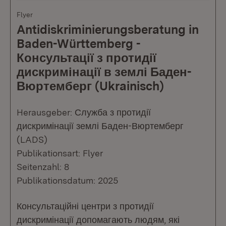
Flyer
Antidiskriminierungsberatung in
Baden-Württemberg -
Консультації з протидії
дискримінації в землі Баден-
Вюртемберг (Ukrainisch)
Herausgeber: Служба з протидії
дискримінації землі Баден-Вюртемберг
(LADS)
Publikationsart: Flyer
Seitenzahl: 8
Publikationsdatum: 2025
Консультаційні центри з протидії
дискримінації допомагають людям, які