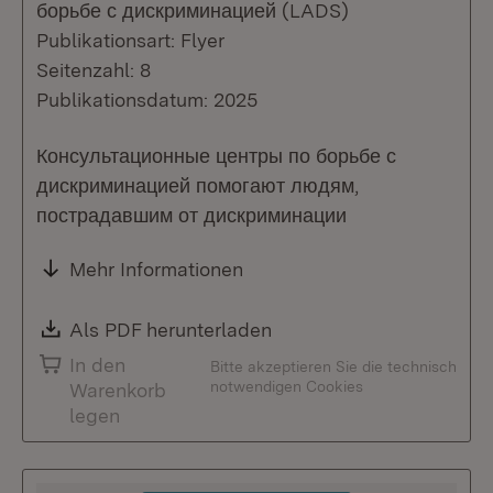
борьбе с дискриминацией (LADS)
Publikationsart: Flyer
Seitenzahl: 8
Publikationsdatum: 2025
Консультационные центры по борьбе с
дискриминацией помогают людям,
пострадавшим от дискриминации
Mehr Informationen
Download:
Als PDF herunterladen
(Öffnet in neuem Fenste
In den
Bitte akzeptieren Sie die technisch
notwendigen Cookies
Warenkorb
legen