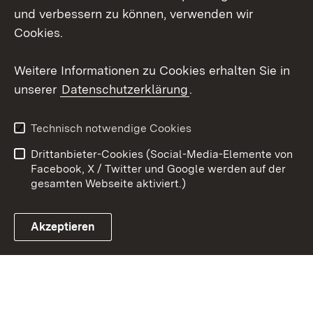
Mastodon
und verbessern zu können, verwenden wir
Cookies.
Youtube
Weitere Informationen zu Cookies erhalten Sie in
Zum 
unserer
Datenschutzerklärung
.
Kontakt
Datenschutz
Erklärung zur
Benutzungshinweise
Technisch notwendige Cookies
Barrierefreiheit
Drittanbieter-Cookies (Social-Media-Elemente von
Impressum
Cookies
Facebook, X / Twitter und Google werden auf der
gesamten Webseite aktiviert.)
Akzeptieren
Link zum Landesportal