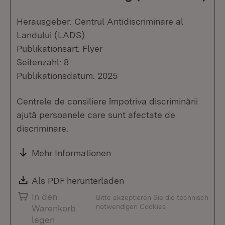
Herausgeber: Centrul Antidiscriminare al
Landului (LADS)
Publikationsart: Flyer
Seitenzahl: 8
Publikationsdatum: 2025
Centrele de consiliere împotriva discriminării
ajută persoanele care sunt afectate de
discriminare.
Mehr Informationen
Download:
Als PDF herunterladen
(Öffnet in neuem Fenste
In den
Bitte akzeptieren Sie die technisch
notwendigen Cookies
Warenkorb
legen