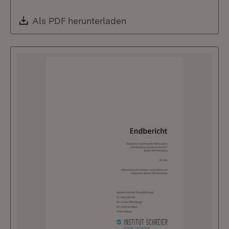
Download:
Als PDF herunterladen
(Öffnet in neuem Fenste