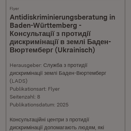
Flyer
Antidiskriminierungsberatung in
Baden-Württemberg -
Консультації з протидії
дискримінації в землі Баден-
Вюртемберг (Ukrainisch)
Herausgeber: Служба з протидії
дискримінації землі Баден-Вюртемберг
(LADS)
Publikationsart: Flyer
Seitenzahl: 8
Publikationsdatum: 2025
Консультаційні центри з протидії
дискримінації допомагають людям, які