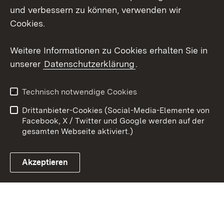
Mastodon
und verbessern zu können, verwenden wir
Cookies.
Youtube
Weitere Informationen zu Cookies erhalten Sie in
Zum 
unserer
Datenschutzerklärung
.
Kontakt
Datenschutz
Erklärung zur
Benutzungshinweise
Technisch notwendige Cookies
Barrierefreiheit
Drittanbieter-Cookies (Social-Media-Elemente von
Impressum
Cookies
Facebook, X / Twitter und Google werden auf der
gesamten Webseite aktiviert.)
Akzeptieren
Link zum Landesportal