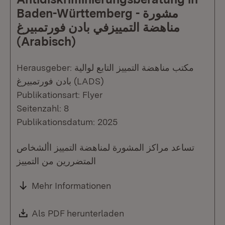
Baden-Württemberg - مشورة
مناهضة التمييزفي بادن فورتمبيرغ
(Arabisch)
Herausgeber: مكتب مناهضة التمييز التابع لوالية
بادن فورتمبيرغ (LADS)
Publikationsart: Flyer
Seitenzahl: 8
Publikationsdatum: 2025
تساعد مراكز المشورة لمناهضة التمييز األشخاص
المتضررين من التمييز
Mehr Informationen
Download:
Als PDF herunterladen
(Öffnet in neuem Fenste