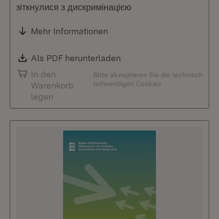
зіткнулися з дискримінацією
Mehr Informationen
Download:
Als PDF herunterladen
(Öffnet in neuem Fenste
In den
Bitte akzeptieren Sie die technisch
notwendigen Cookies
Warenkorb
legen