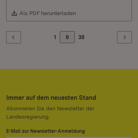
Download:
Als PDF herunterladen
(Öffnet in neuem Fenste
1
Zur Seite
9
38
Zurück
Weiter
Immer auf dem neuesten Stand
Abonnieren Sie den Newsletter der
Landesregierung.
E-Mail zur Newsletter-Anmeldung