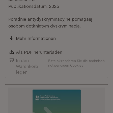
Publikationsdatum: 2025
Poradnie antydyskryminacyjne pomagają
osobom dotkniętym dyskryminacją.
Mehr Informationen
Download:
Als PDF herunterladen
(Öffnet in neuem Fenste
In den
Bitte akzeptieren Sie die technisch
notwendigen Cookies
Warenkorb
legen