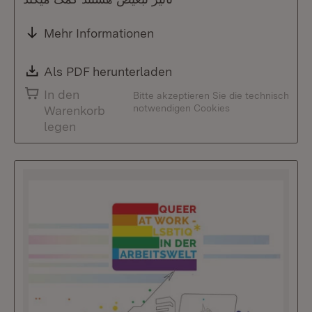
Mehr Informationen
Download:
Als PDF herunterladen
(Öffnet in neuem Fenste
In den
Bitte akzeptieren Sie die technisch
notwendigen Cookies
Warenkorb
legen