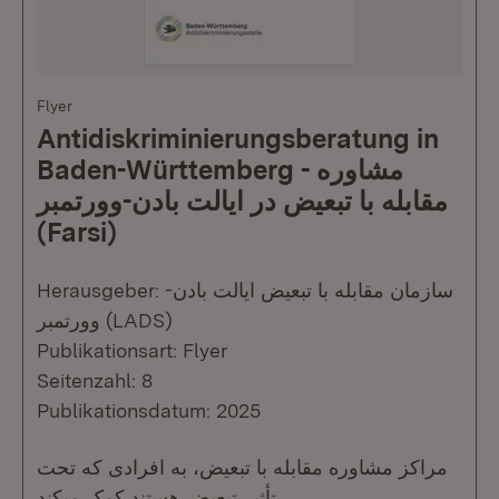
Flyer
Antidiskriminierungsberatung in
Baden-Württemberg - مشاوره
مقابله با تبعیض در ایالت بادن-وورتمبر
(Farsi)
Herausgeber: سازمان مقابله با تبعیض ایالت بادن-
وورتمبر (LADS)
Publikationsart: Flyer
Seitenzahl: 8
Publikationsdatum: 2025
مراکز مشاوره مقابله با تبعیض، به افرادی که تحت
تأثیر تبعیض هستند کمک میکند