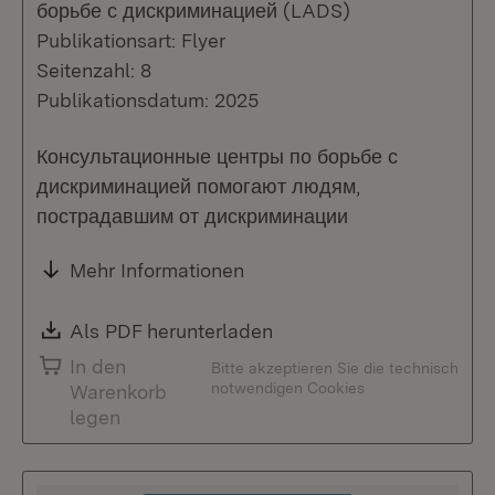
борьбе с дискриминацией (LADS)
Publikationsart: Flyer
Seitenzahl: 8
Publikationsdatum: 2025
Консультационные центры по борьбе с
дискриминацией помогают людям,
пострадавшим от дискриминации
Mehr Informationen
Download:
Als PDF herunterladen
(Öffnet in neuem Fenste
In den
Bitte akzeptieren Sie die technisch
notwendigen Cookies
Warenkorb
legen