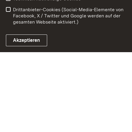
Barrierefreiheit
Drittanbieter-Cookies (Social-Media-Elemente von
Impressum
Cookies
Facebook, X / Twitter und Google werden auf der
gesamten Webseite aktiviert.)
Akzeptieren
Link zum Landesportal