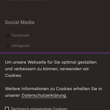
Social Media
Facebook
Instagram
LinkedIn
Um unsere Webseite für Sie optimal gestalten
Mastodon
und verbessern zu können, verwenden wir
Cookies.
Youtube
Weitere Informationen zu Cookies erhalten Sie in
Zum 
unserer
Datenschutzerklärung
.
Kontakt
Datenschutz
Erklärung zur
Benutzungshinweise
Technisch notwendige Cookies