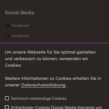
Social Media
Facebook
Instagram
LinkedIn
Um unsere Webseite für Sie optimal gestalten
Mastodon
und verbessern zu können, verwenden wir
Cookies.
Youtube
Weitere Informationen zu Cookies erhalten Sie in
Zum 
unserer
Datenschutzerklärung
.
Kontakt
Datenschutz
Erklärung zur
Benutzungshinweise
Technisch notwendige Cookies
Barrierefreiheit
Drittanbieter-Cookies (Social-Media-Elemente von
Impressum
Cookies