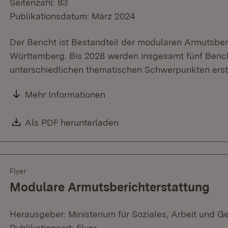
Seitenzahl: 83
Publikationsdatum: März 2024
Der Bericht ist Bestandteil der modularen Armutsbe
Württemberg. Bis 2028 werden insgesamt fünf Bericht
unterschiedlichen thematischen Schwerpunkten erste
Mehr Informationen
Download:
Als PDF herunterladen
(Öffnet in neuem Fenster)
Flyer
Modulare Armutsberichterstattung
Herausgeber: Ministerium für Soziales, Arbeit und G
Publikationsart: Flyer