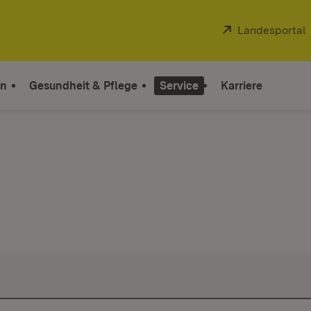
Extern:
Landesportal
on
Gesundheit & Pflege
Service
Karriere