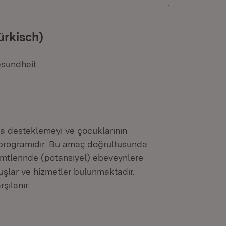
ürkisch)
esundheit
a desteklemeyi ve çocuklarının
et programıdır. Bu amaç doğrultusunda
emtlerinde (potansiyel) ebeveynlere
uşlar ve hizmetler bulunmaktadır.
şılanır.