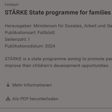
Faltblatt
STÄRKE State programme for families 
Herausgeber: Ministerium für Soziales, Arbeit und G
Publikationsart: Faltblatt
Seitenzahl: 1
Publikationsdatum: 2024
STÄRKE is a state programme aiming to promote paren
improve their children’s development opportunities.
Mehr Informationen
Download:
Als PDF herunterladen
(Öffnet in neuem Fenster)