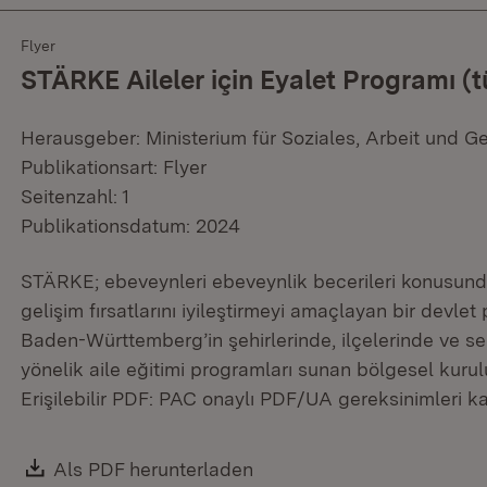
Flyer
STÄRKE Aileler için Eyalet Programı (t
Herausgeber: Ministerium für Soziales, Arbeit und G
Publikationsart: Flyer
Seitenzahl: 1
Publikationsdatum: 2024
STÄRKE; ebeveynleri ebeveynlik becerileri konusund
gelişim fırsatlarını iyileştirmeyi amaçlayan bir devl
Baden-Württemberg’in şehirlerinde, ilçelerinde ve s
yönelik aile eğitimi programları sunan bölgesel kurul
Erişilebilir PDF: PAC onaylı PDF/UA gereksinimleri kar
Download:
Als PDF herunterladen
(Öffnet in neuem Fenster)