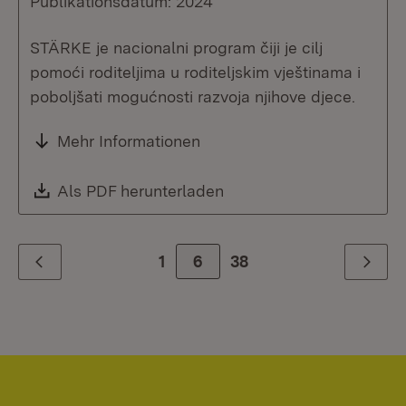
Publikationsdatum: 2024
STÄRKE je nacionalni program čiji je cilj
pomoći roditeljima u roditeljskim vještinama i
poboljšati mogućnosti razvoja njihove djece.
Mehr Informationen
Download:
Als PDF herunterladen
(Öffnet in neuem Fenste
1
Zur Seite
6
38
Zurück
Weiter