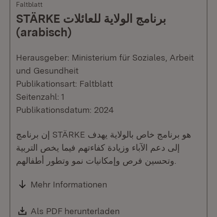
Faltblatt
STÄRKE برنامج الولاية للعائلات
(arabisch)
Herausgeber: Ministerium für Soziales, Arbeit
und Gesundheit
Publikationsart: Faltblatt
Seitenzahl: 1
Publikationsdatum: 2024
إن برنامج STÄRKE هو برنامج خاص بالولاية يهدف
إلى دعم الآباء وزيادة كفاءتهم فيما يخص التربية
وتحسين فرص وإمكانيات نمو وتطور أطفالهم.
Mehr Informationen
Download:
Als PDF herunterladen
(Öffnet in neuem Fenste