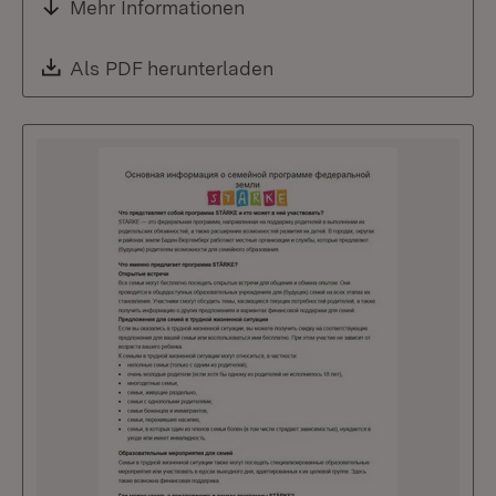
Mehr Informationen
Download:
Als PDF herunterladen
(Öffnet in neuem Fenste