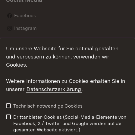
Facebook
Instagram
LinkedIn
Um unsere Webseite für Sie optimal gestalten
Mastodon
und verbessern zu können, verwenden wir
Cookies.
Youtube
Weitere Informationen zu Cookies erhalten Sie in
Zum 
unserer
Datenschutzerklärung
.
Kontakt
Datenschutz
Erklärung zur
Benutzungshinweise
Technisch notwendige Cookies
Barrierefreiheit
Drittanbieter-Cookies (Social-Media-Elemente von
Impressum
Cookies
Facebook, X / Twitter und Google werden auf der
gesamten Webseite aktiviert.)