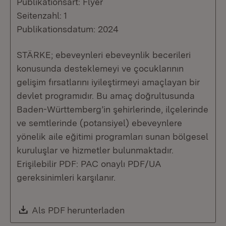
Publikationsart: Flyer
Seitenzahl: 1
Publikationsdatum: 2024
STÄRKE; ebeveynleri ebeveynlik becerileri
konusunda desteklemeyi ve çocuklarının
gelişim fırsatlarını iyileştirmeyi amaçlayan bir
devlet programıdır. Bu amaç doğrultusunda
Baden-Württemberg’in şehirlerinde, ilçelerinde
ve semtlerinde (potansiyel) ebeveynlere
yönelik aile eğitimi programları sunan bölgesel
kuruluşlar ve hizmetler bulunmaktadır.
Erişilebilir PDF: PAC onaylı PDF/UA
gereksinimleri karşılanır.
Download:
Als PDF herunterladen
(Öffnet in neuem Fenste