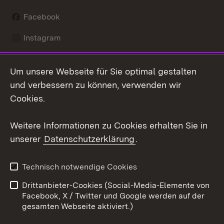
Facebook
Instagram
LinkedIn
Um unsere Webseite für Sie optimal gestalten
Mastodon
und verbessern zu können, verwenden wir
Cookies.
Youtube
Weitere Informationen zu Cookies erhalten Sie in
Zum 
unserer
Datenschutzerklärung
.
Kontakt
Datenschutz
Erklärung zur
Benutzungshinweise
Technisch notwendige Cookies
Barrierefreiheit
Drittanbieter-Cookies (Social-Media-Elemente von
Impressum
Cookies
Facebook, X / Twitter und Google werden auf der
gesamten Webseite aktiviert.)