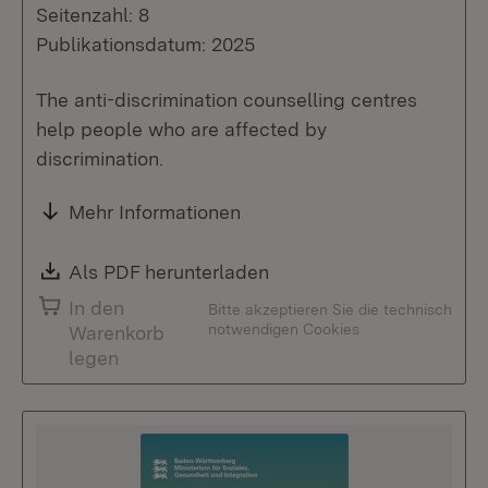
Seitenzahl: 8
Publikationsdatum: 2025
The anti-discrimination counselling centres
help people who are affected by
discrimination.
Mehr Informationen
Download:
Als PDF herunterladen
(Öffnet in neuem Fenste
In den
Bitte akzeptieren Sie die technisch
notwendigen Cookies
Warenkorb
legen