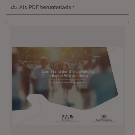
Download:
Als PDF herunterladen
(Öffnet in neuem Fenste