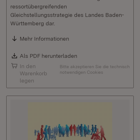
ressortübergreifenden
Gleichstellungsstrategie des Landes Baden-
Württemberg dar.
Mehr Informationen
Download:
Als PDF herunterladen
(Öffnet in neuem Fenste
In den
Bitte akzeptieren Sie die technisch
notwendigen Cookies
Warenkorb
legen