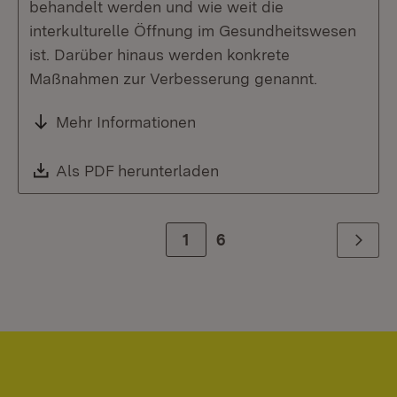
behandelt werden und wie weit die
interkulturelle Öffnung im Gesundheitswesen
ist. Darüber hinaus werden konkrete
Maßnahmen zur Verbesserung genannt.
Mehr Informationen
Download:
Als PDF herunterladen
(Öffnet in neuem Fenste
Zur Seite
1
6
Weiter