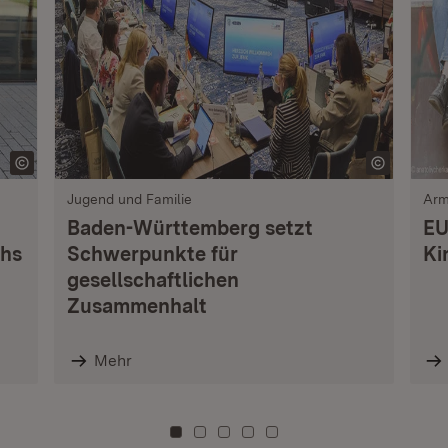
Jugend und Familie
Arm
Baden-Württemberg setzt
EU
chs
Schwerpunkte für
Ki
gesellschaftlichen
Zusammenhalt
Mehr
Zu Kachel: 0
Zu Kachel: 3
Zu Kachel: 6
Zu Kachel: 9
Zu Kachel: 12