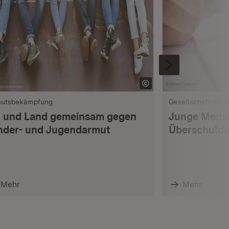
utsbekämpfung
GesellschaftsRepo
 und Land gemeinsam gegen
Junge Mens
nder- und Jugendarmut
Überschuldu
Mehr
Mehr