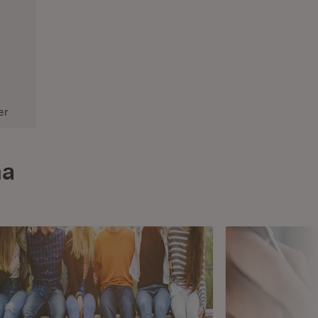
er
ma