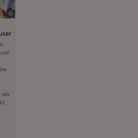
user
mt
 und
abe
 als
kt