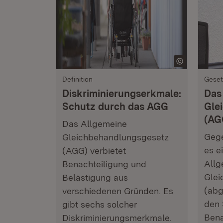
Definition
Geset
Diskriminierungserkmale:
Das
Schutz durch das AGG
Gle
(AG
Das Allgemeine
Gege
Gleichbehandlungsgesetz
es e
(AGG) verbietet
Allg
Benachteiligung und
Glei
Belästigung aus
(abg
verschiedenen Gründen. Es
den 
gibt sechs solcher
Bena
Diskriminierungsmerkmale.