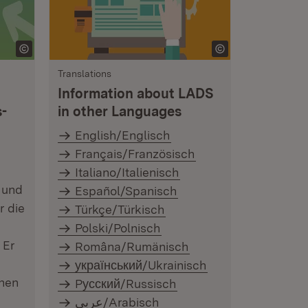
Translations
Information about LADS
s-
in other Languages
English/Englisch
Français/Französisch
S
Italiano/Italienisch
 und
Español/Spanisch
r die
Türkçe/Türkisch
Polski/Polnisch
 Er
Româna/Rumänisch
український/Ukrainisch
chen
Pусский/Russisch
عربي/Arabisch