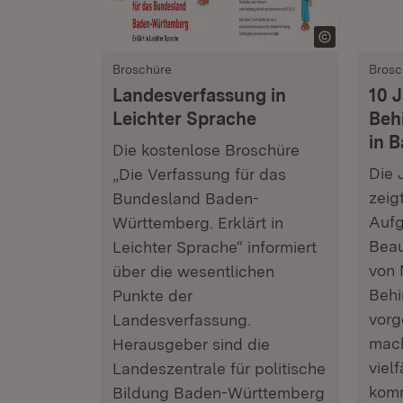
Broschüre
Brosc
Landesverfassung in
10 
Leichter Sprache
Beh
in 
Die kostenlose Broschüre
Die 
„Die Verfassung für das
zeigt
Bundesland Baden-
Auf
Württemberg. Erklärt in
Beau
Leichter Sprache“ informiert
von 
über die wesentlichen
Behi
Punkte der
vorg
Landesverfassung.
mach
Herausgeber sind die
viel
Landeszentrale für politische
komm
Bildung Baden-Württemberg