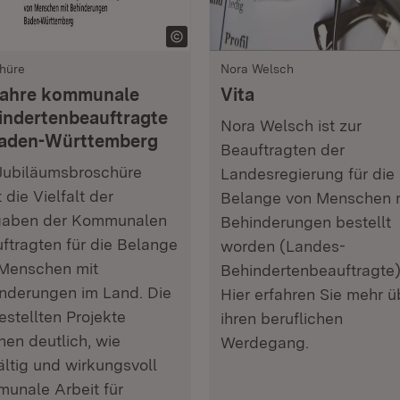
hüre
Nora Welsch
Jahre kommunale
Vita
indertenbeauftragte
Nora Welsch ist zur
Baden-Württemberg
Beauftragten der
Jubiläumsbroschüre
Landesregierung für die
 die Vielfalt der
Belange von Menschen 
gaben der Kommunalen
Behinderungen bestellt
ftragten für die Belange
worden (Landes-
Menschen mit
Behindertenbeauftragte)
nderungen im Land. Die
Hier erfahren Sie mehr ü
estellten Projekte
ihren beruflichen
en deutlich, wie
Werdegang.
fältig und wirkungsvoll
unale Arbeit für