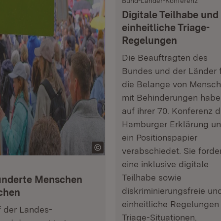
Bund-Länder-Konferenz
Digitale Teilhabe und
einheitliche Triage-
Regelungen
Die Beauftragten des
Bundes und der Länder 
die Belange von Mensc
mit Behinderungen habe
auf ihrer 70. Konferenz d
Hamburger Erklärung u
ein Positionspapier
verabschiedet. Sie forde
eine inklusive digitale
Teilhabe sowie
 Hunderte Menschen
diskriminierungsfreie un
ichen
einheitliche Regelungen 
 der Landes-
Triage-Situationen.