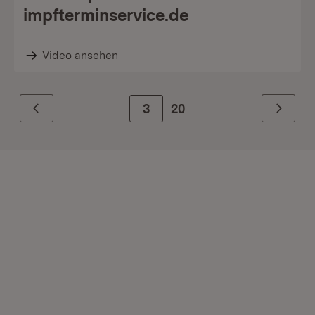
impfterminservice.de
Video ansehen
Zur Seite
3
20
Zurück
Weiter