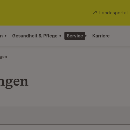
Extern:
Landesportal
on
Gesundheit & Pflege
Service
Karriere
ngen
ungen