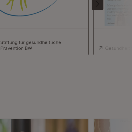
Extern:
Stiftung für gesundheitliche
Prävention BW
(Öffnet in neuem Fenster)
Extern:
Gesundheit