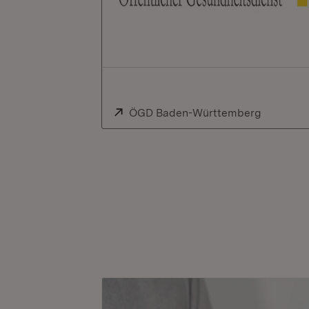
Extern:
ÖGD Baden-Württemberg
(Öffnet i