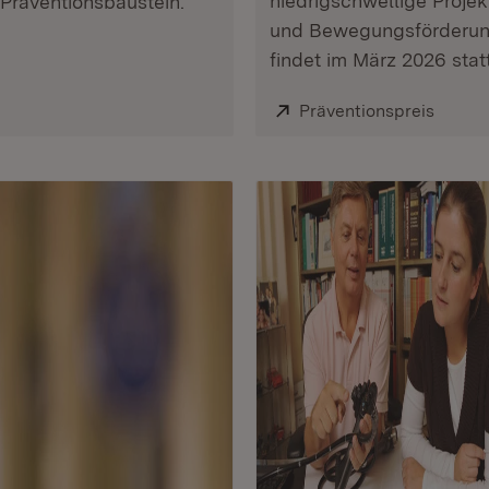
niedrigschwellige Proje
 Präventionsbaustein.
und Bewegungsförderung
findet im März 2026 statt
Extern:
Präventionspreis
(Öffne