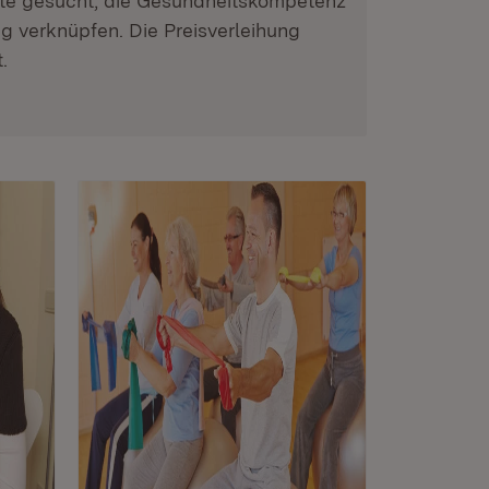
kte gesucht, die Gesundheitskompetenz
 verknüpfen. Die Preisverleihung
.
t in neuem Fenster)